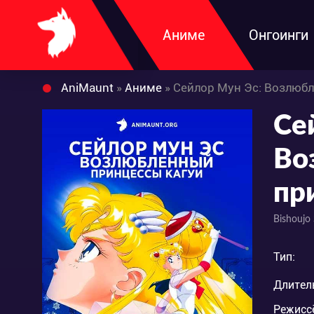
Аниме
Онгоинги
AniMaunt
»
Аниме
» Сейлор Мун Эс: Возлюб
Се
Во
пр
Bishoujo
Тип:
Длител
Режисс