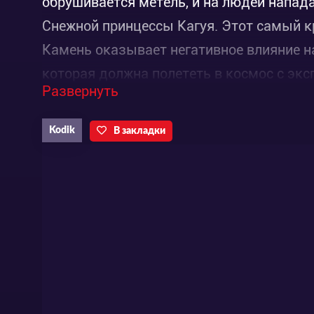
обрушивается метель, и на людей напад
Снежной принцессы Кагуя. Этот самый к
Камень оказывает негативное влияние на
которая должна полететь в космос с эк
Развернуть
хочет стать человеком, чтобы как-то по
Kodik
В закладки