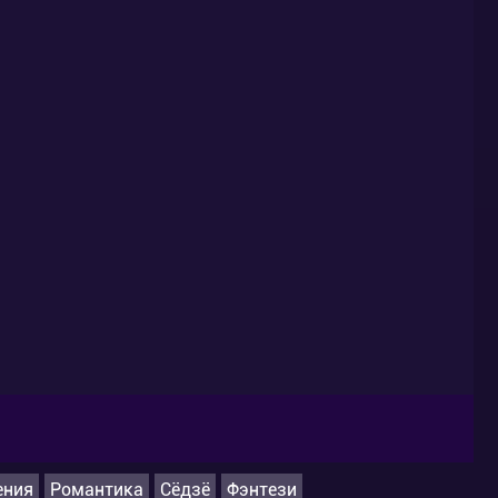
ения
Романтика
Сёдзё
Фэнтези