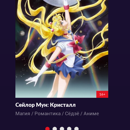
16+
Сейлор Мун: Кристалл
Магия / Романтика / Сёдзё / Аниме
Р