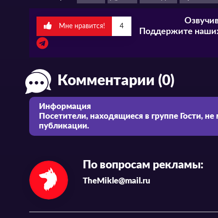
Озвучив
Мне нравится!
4
Поддержите наших
Комментарии (0)
Информация
Посетители, находящиеся в группе
Гости
, не
публикации.
По вопросам рекламы:
TheMikle@mail.ru