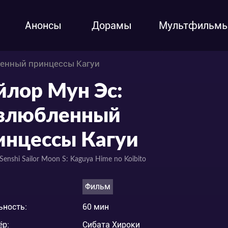
Анонсы
Дорамы
Мультфильм
ленный принцессы Кагуи
йлор Мун Эс:
злюбленный
инцессы Кагуи
 Senshi Sailor Moon S: Kaguya Hime no Koibito
Фильм
ьность:
60 мин
ёр:
Сибата Хироки