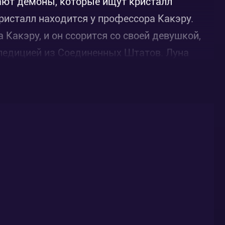
ают демоны, которые ищут кристалл
ристалл находится у профессора Какэру.
 Какэру, и он ссорится со своей девушкой,
спедицией из Соединенных Штатов. Луна
мочь Озоро.