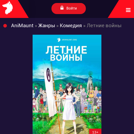
Войти
AniMaunt
»
Жанры
»
Комедия
» Летние войны
13+