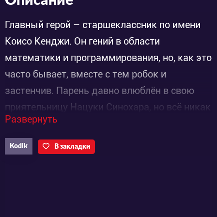
Описание
Главный герой – старшеклассник по имени
Коисо Кенджи. Он гений в области
математики и программирования, но, как это
часто бывает, вместе с тем робок и
застенчив. Парень давно влюблён в свою
приятельницу Нацуки Синохара, но всё никак
Развернуть
не может признаться ей в чувствах. Но, о
чудо! Она неожиданно приглашает его в
Kodik
В закладки
поездку к своим родственникам.
Вообще-то, Нацуки не обычная девчонка. Её
семья относится к старинному роду