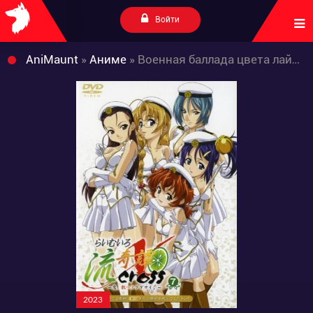
Войти
AniMaunt
»
Аниме
» Военная баллада цвета лайма [ТВ-2]
2023