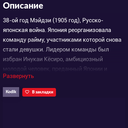
Описание
38-ой год Мэйдзи (1905 год), Русско-
японская война. Япония реорганизовала
команду райму, участниками которой снова
стали девушки. Лидером команды был
избран Инукаи Кёсиро, амбициозный
молодой человек, преданный Японии и
Развернуть
готовый сражаться за неё. Встретив пятерых
девочек, он положил начало
Kodik
В закладки
новой главе райму.