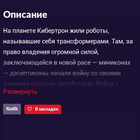
Описание
На планете Кибертрон жили роботы,
называвшие себя трансформерами. Там, за
право владения огромной силой,
заключающейся в новой расе — миниконах
— десиптиконы начали войну со своими
давними врагами, автоботами. Война с
Развернуть
каждым разом становилась все
ожесточеннее, поэтому миниконы приняли
Kodik
В закладки
решение покинуть Кибертрон, дабы раз и
навсегда прекратить ее.