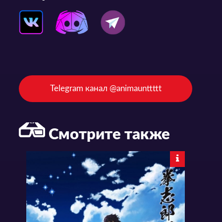
Telegram канал @animaunttttt
Смотрите также