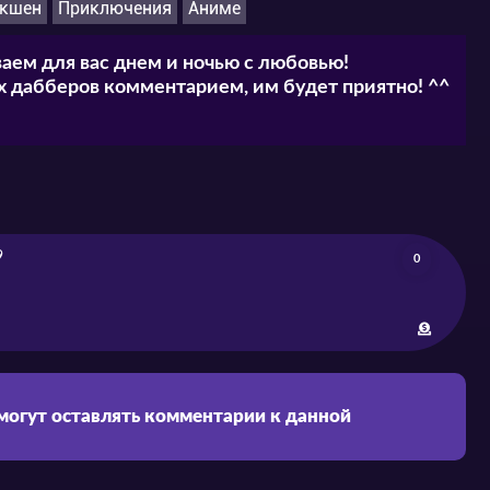
кшен
Приключения
Аниме
аем для вас днем и ночью с любовью!
 дабберов комментарием, им будет приятно! ^^
9
0
 могут оставлять комментарии к данной