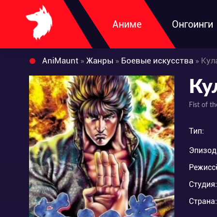
Аниме
Онгоинги
AniMaunt
»
Жанры
»
Боевые искусства
» Кул
Ку
Fist of t
Тип:
Эпизод
Режисс
Студия:
Страна: