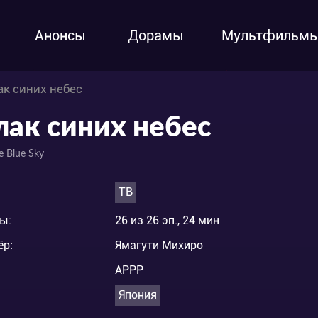
Анонсы
Дорамы
Мультфильм
ак синих небес
лак синих небес
he Blue Sky
ТВ
ы:
26 из 26 эп., 24 мин
ёр:
Ямагути Михиро
APPP
Япония