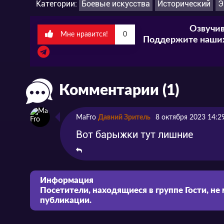
Категории:
Боевые искусства
Исторический
Э
Озвучив
Мне нравится!
0
Поддержите наших
Комментарии (1)
MaFro
Давний Зритель
8 октября 2023 14:2
Вот барыжки тут лишние
Информация
Посетители, находящиеся в группе
Гости
, не
публикации.