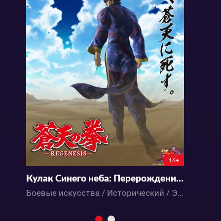
16+
Кулак Синего неба: Перерождение 2
Боевые искусства / Исторический / Экшен / Аниме
Б