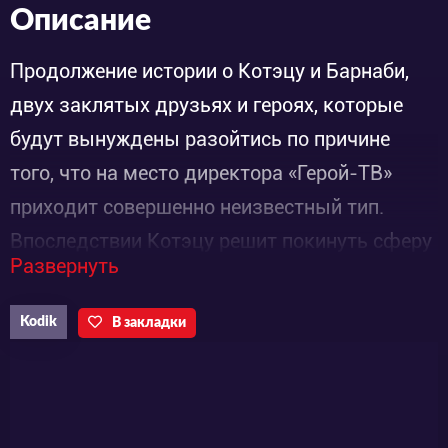
Описание
Продолжение истории о Котэцу и Барнаби,
двух заклятых друзьях и героях, которые
будут вынуждены разойтись по причине
того, что на место директора «Герой-ТВ»
приходит совершенно неизвестный тип.
Впоследствии Котэцу решит покинуть сферу
Развернуть
деятельности героя, а Барнаби, наоборот, —
вернуться в «Первую лигу». Сюжет второго
Kodik
В закладки
полнометражного фильма «Тигр и кролик»
разворачивается вокруг тайны,
окутывающей фестиваль «День
справедливости».