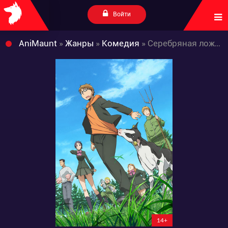
Войти
AniMaunt
»
Жанры
»
Комедия
» Серебряная ложка ТВ-1
14+