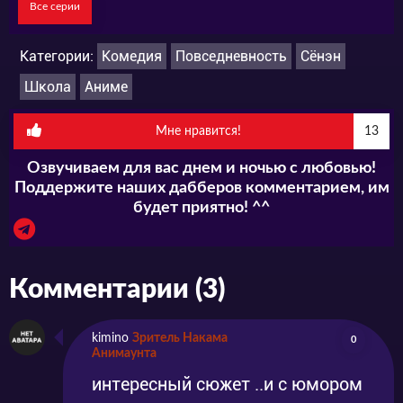
Все серии
Юго говорит мало и неохотно. На вопрос,
почему он решил поступить именно в Эзо,
Категории:
Комедия
Повседневность
Сёнэн
тот отвечает, что из-за комнаты в
Школа
Аниме
общежитии. Но всё не так просто, как
Мне нравится!
13
кажется.
Озвучиваем для вас днем и ночью с любовью!
Поддержите наших дабберов комментарием, им
будет приятно! ^^
Комментарии (3)
kimino
Зритель Накама
0
Анимаунта
интересный сюжет ..и с юмором