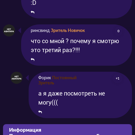
:D
ринсвинд
Зритель Новичок
0
что со мной ? почему я смотрю
это третий раз?!!!
Форик
Постоянный
+1
Зритель
а я даже посмотреть не
могу(((
Информация