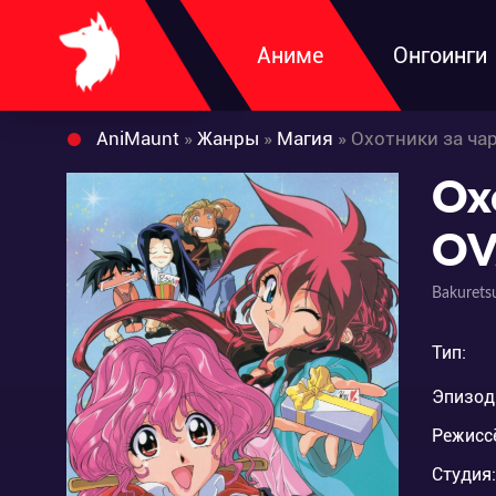
Аниме
Онгоинги
AniMaunt
»
Жанры
»
Магия
» Охотники за ч
Ох
OV
Bakurets
Тип:
Эпизод
Режисс
Студия: