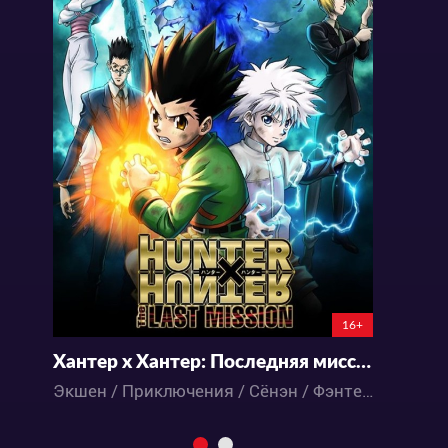
16+
Хантер х Хантер: Последняя миссия
О
Экшен / Приключения / Сёнэн / Фэнтези / Аниме