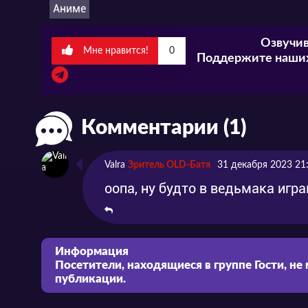
Аниме
Озвучив
Мне нравится!
0
Поддержите наших
Комментарии (1)
Valra
Зритель OLD-Батя
31 декабря 2023 21
оопа, ну будто в ведьмака игра
Информация
Посетители, находящиеся в группе
Гости
, не
публикации.