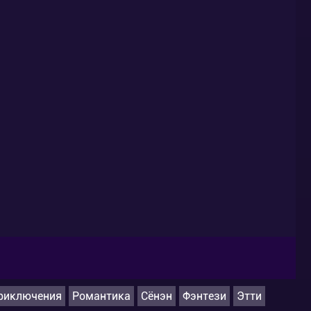
риключения
Романтика
Сёнэн
Фэнтези
Этти