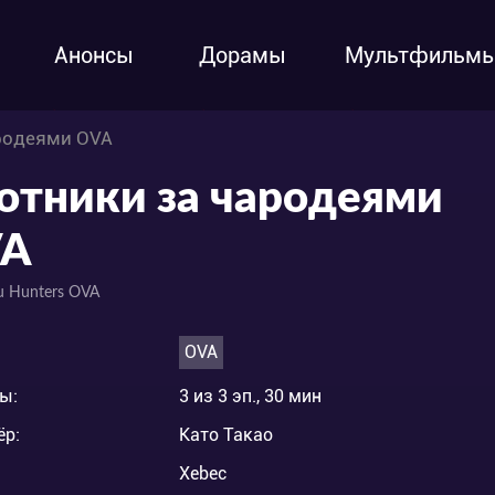
Анонсы
Дорамы
Мультфильм
ародеями OVA
отники за чародеями
A
u Hunters OVA
OVA
ы:
3 из 3 эп., 30 мин
ёр:
Като Такао
Xebec