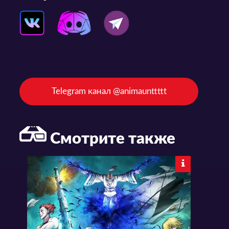
Telegram канал @animaunttttt
Смотрите также