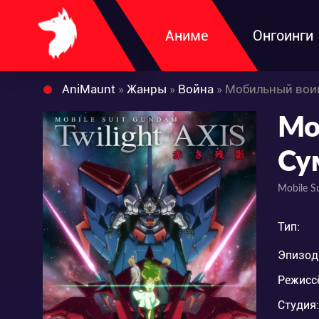
Аниме
Онгоинги
AniMaunt
»
Жанры
»
Война
» Мобильный воин
Мо
Су
Mobile Su
Тип:
Эпизод
Режисс
Студия: