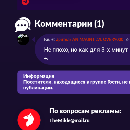
Комментарии (1)
Faulet
Зритель ANIMAUNT LVL OVER9000
6
Не плохо, но как для 3-х минут
Информация
Посетители, находящиеся в группе
Гости
, не
публикации.
По вопросам рекламы:
TheMikle@mail.ru