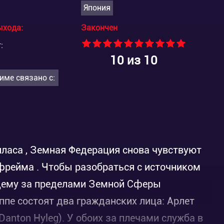
Япония
ыхода:
Закончен
:
10
из 10
име связано с:
пласа , Земная Федерация снова чувствуют
фрейма . Чтобы разобраться с источником
щему за пределами Земной Сферы
уппе состоят два гражданских лица: Арлет
Danton Hyleg). У обоих за плечами служба в