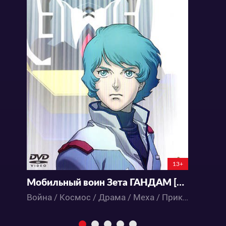
13+
Мобильный воин Зета ГАНДАМ [ТВ]
Война / Космос / Драма / Меха / Приключения / Романтика / Фантастика / Аниме