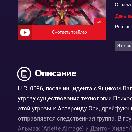
Страна:
День в
16+
Рейтинг
Смотреть трейлер
Это ан
Описание
U.C. 0096, после инцидента с Ящиком Ла
угрозу существования технологии Психо
этой угрозы к Астероиду Оси, дрейфую
отправляется следственная группа. В гр
Альмаж (Arlette Almage) и Дантон Хилег (