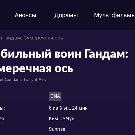
Анонсы
Дорамы
Мультфильм
 Гандам: Сумеречная ось
бильный воин Гандам:
меречная ось
it Gundam: Twilight Axis
ONA
ы:
6 из 6 эп., 24 мин
ёр:
Ким Се Чун
Sunrise