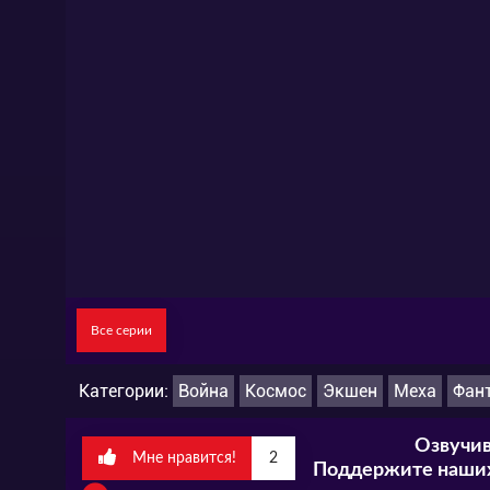
Все серии
Категории:
Война
Космос
Экшен
Меха
Фан
Озвучив
Мне нравится!
2
Поддержите наших