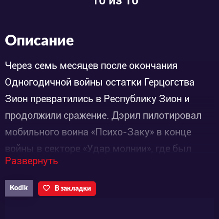
10
из 10
Описание
Через семь месяцев после окончания
Одногодичной войны остатки Герцогства
Зион превратились в Республику Зион и
продолжили сражение. Дэрил пилотировал
мобильного воина «Психо-Заку» в конце
войны в секторе «Удар молнии», где был
Развернуть
уничтожен флот Братства Мур. После потери
«Психо-Заку» Дэрил отправляется на Землю
Kodik
В закладки
для получения информации об Альянсе
Южных морей, военной группы в составе