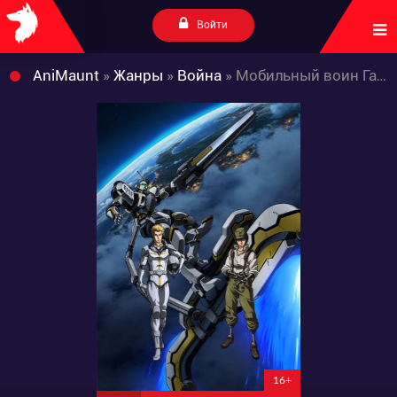
Войти
AniMaunt
»
Жанры
»
Война
» Мобильный воин Гандам: Грозовой сектор 2
16+