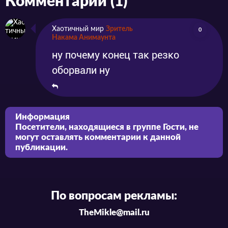
Комментарии (1)
Хаотичный мир
Зритель
0
Накама Анимаунта
ну почему конец так резко
оборвали ну
Информация
Посетители, находящиеся в группе
Гости
, не
могут оставлять комментарии к данной
публикации.
По вопросам рекламы:
TheMikle@mail.ru