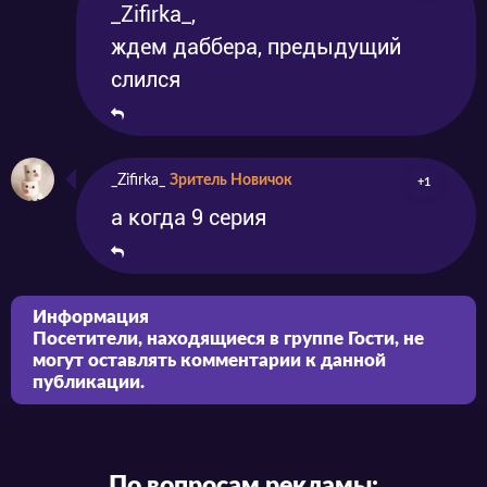
_Zifirka_,
ждем даббера, предыдущий
слился
_Zifirka_
Зритель Новичок
+1
а когда 9 серия
Информация
Посетители, находящиеся в группе
Гости
, не
могут оставлять комментарии к данной
публикации.
По вопросам рекламы: