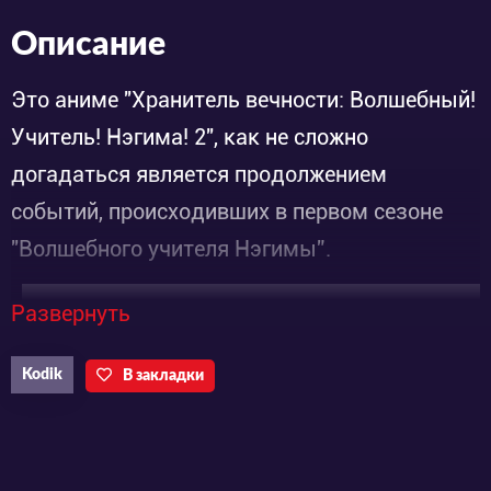
Описание
Это аниме "Хранитель вечности: Волшебный!
Учитель! Нэгима! 2", как не сложно
догадаться является продолжением
событий, происходивших в первом сезоне
"Волшебного учителя Нэгимы”.
Развернуть
На територии РФ показ запрещен,
поэтому плеер в этой стране
Kodik
В закладки
недоступен. Но, если вы ЗАЙДЕТЕ с
другой страны, все смотрите на
здоровье :)