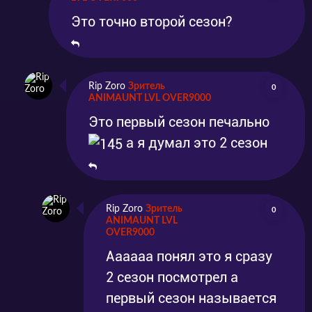
глухой деревне, в которой не происходит
Это точно второй сезон?
ровным счётом ничего.
И, конечно, в погоне за мечтой стать
Rip Zoro
Зритель
0
ANIMAUNT LVL OVER9000
именитым человеком в большом городе,
Это первый сезон печально
Тота начинает доставать Юкихимэ
а я думал это 2 сезон
деревенского учителя, вырастившего Тоту,
как своего родного сына. Однако, Юкихимэ
не простой человек, он не только учитель в
Rip Zoro
Зритель
0
ANIMAUNT LVL
деревне, но и выдающийся волшебник.
OVER9000
Поэтому Тота раз за разом бросает ему
Аааааа понял это я сразу
вызов, в надежде преуспеть. Но внезапно их
2 сезон посмотрел а
мирным денькам пришёл конец. На деревню
первый сезон называется