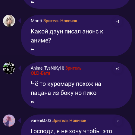
Monti
Зритель Новичок
-1
Какой даун писал анонс к
аниме?
Anime_TyaN(KyH)
Зритель
+2
OLD-Батя
Чё то куромару похож на
пацана из боку но пико
varenik003
Зритель Новичок
0
Господи, я не хочу чтобы это