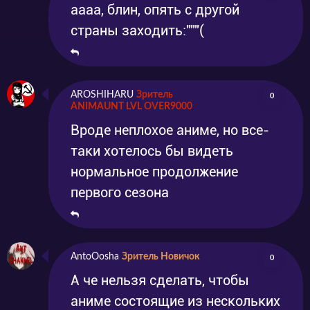
аааа, блин, опять с другой
сами. Смотреть и скачать аниме Хранитель
страны заходить:"""(
вечности: Волшебный! Учитель! Нэгима! 2
можно у нас в хорошем качестве
AROSHIHARU
Зритель
0
ANIMAUNT LVL OVER9000
Вроде неплохое аниме, но все-
таки хотелось бы видеть
нормальное продолжение
первого сезона
AntoOosha
Зритель Новичок
0
А че нельзя сделать, чтобы
аниме состоящие из нескольких