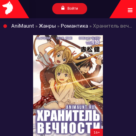
Войти
AniMaunt
»
Жанры
»
Романтика
» Хранитель вечности: Волшебный! Учитель! Нэгима! 2
16+