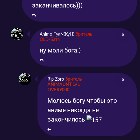
заканчивалось)))
Anime_TyaN(KyH)
Зритель
0
OLD-Батя
ну моли бога.)
Rip Zoro
Зритель
0
ANIMAUNT LVL
OVER9000
Молюсь богу чтобы это
аниме никогда не
закончилось