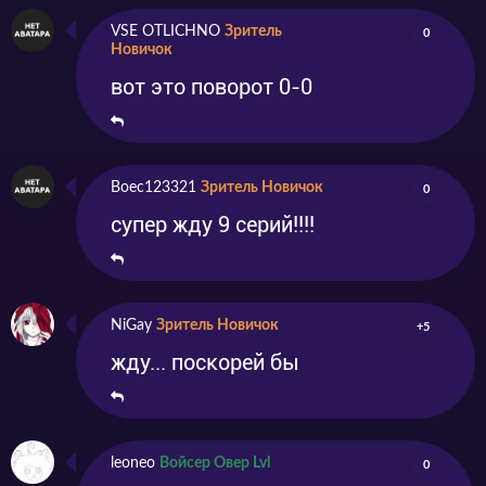
VSE OTLICHNO
Зритель
0
Новичок
вот это поворот 0-0
Boec123321
Зритель Новичок
0
супер жду 9 серий!!!!
NiGay
Зритель Новичок
+5
жду... поскорей бы
leoneo
Войсер Овер Lvl
0