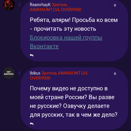
это парень, но не тут то было это не парень и
ReamrhayK
Зритель
0
не девушка и те кто читали мангу уже
ANIMAUNT LVL OVER9000
Ребята, алярм! Просьба ко всем
догадались это Куромару Токисака и он, ой
- прочитать эту новость
не так она или назовём его оно, нет всё же он
Блокировка нашей группы
сейчас вы поймете почему. Токисака
Вконтакте
родился в клане, в котором все рождаются
бесполыми и когда им исполняется 16 они
выбирают себе пол сами и Токисаки решил
Ibikus
Зритель ANIMAUNT LVL
0
OVER9000
стать парнем т. к. хочет стать лучшим
Почему видео не доступно в
другом Тоты, но сам испытывает к нему
моей стране России? Вы разве
противоречивые чувства.
не русские? Озвучку делаете
для русских, так в чем же дело?
Ну да ладно продолжим. Потом к ним ещё
присоединяется принцесса Юки (В неё типо