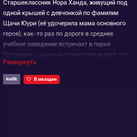
Старшеклассник Нора Ханда, живущий под
одной крышей с девчонкой по фамилии
Щачи Юури (её удочерила мама основного
героя), как-то раз по дороге в среднее
учебное заведение встречает в парке
Патрицию — даму, которая утверждает, что
Развернуть
считается принцессой подземного
королевства и прибыла на поверхность с
kodik
В закладки
целью устранить всю жизнь. Но нужно ей
прикоснуться к первому же встреченному
обитателю «верхнего мира», как молодая
женщина лишается эмоций, и Норе
приходится её выхаживать. Патриция просит