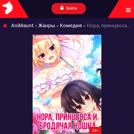
Войти
AniMaunt
»
Жанры
»
Комедия
» Нора, принцесса и бродячая кошка
18+