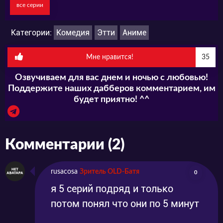
все серии
ПРИНЦЕССА И БРОДЯЧАЯ КОШКА (ХОТЯ И
КОТ)" ВСЕ СЕРИИ ВЫ СМОЖЕТЕ В НАШЕМ
Категории:
Комедия
Этти
Аниме
ПЛЕЕРЕ В ЛУЧШЕМ КАЧЕСТВЕ.Не
Мне нравится!
35
пропустите появление серий на нашем сайте.
Озвучиваем для вас днем и ночью с любовью!
Поддержите наших дабберов комментарием, им
будет приятно! ^^
Комментарии (2)
rusacosa
Зритель OLD-Батя
0
я 5 серий подряд и только
потом понял что они по 5 минут