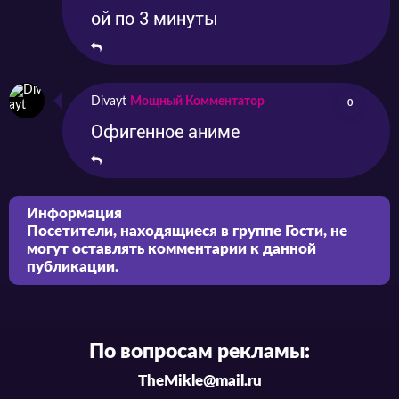
ой по 3 минуты
Divayt
Мощный Комментатор
0
Офигенное аниме
Информация
Посетители, находящиеся в группе
Гости
, не
могут оставлять комментарии к данной
публикации.
По вопросам рекламы:
TheMikle@mail.ru