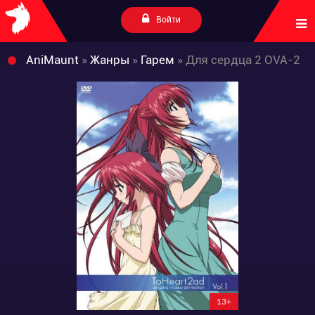
Войти
AniMaunt
»
Жанры
»
Гарем
» Для сердца 2 OVA-2
13+