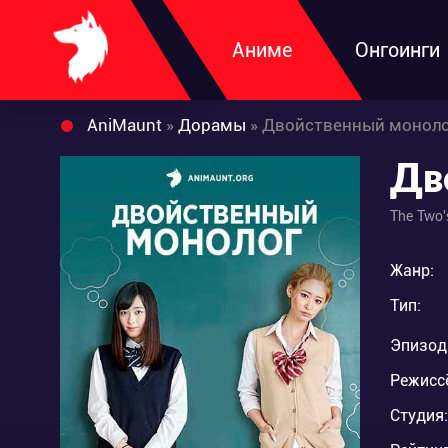
Аниме
Онгоинги
AniMaunt
»
Дорамы
» Двойственный монол
Дв
The Two'
Жанр:
Тип:
Эпизод
Режисс
Студия: