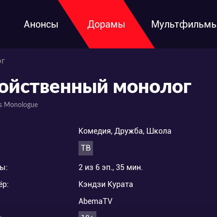
Анонсы
Дорамы
Мультфильм
ог
ойственный монолог
s Monologue
Комедия, Дружба, Школа
ТВ
ы:
2 из 6 эп., 35 мин.
ёр:
Кэндзи Курата
AbemaTV