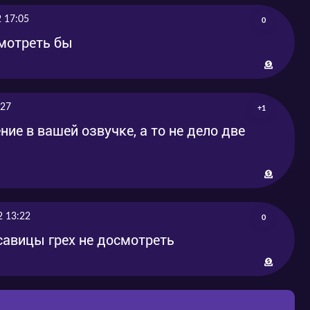
11-10
2017-11-10
 17:05
0
мотреть бы
:27
+1
ие в вашей озвучке, а то не дело две
2 13:22
0
асавицы грех не досмотреть