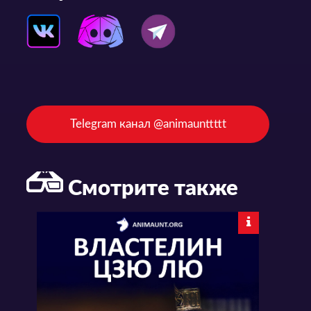
Telegram канал @animaunttttt
Смотрите также