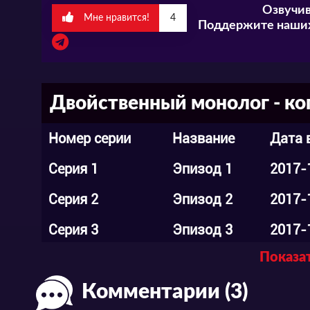
Озвучив
комментариях.
Мне нравится!
4
Поддержите наших
Двойственный монолог - ко
Номер серии
Название
Дата 
Серия 1
Эпизод 1
2017-
Серия 2
Эпизод 2
2017-
Серия 3
Эпизод 3
2017-
Показат
Серия 4
Эпизод 4
2017-
Комментарии (3)
Серия 5
Эпизод 5
2017-