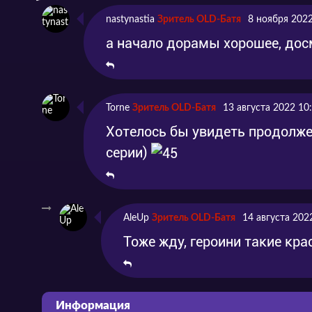
Серия 6
Эпизод 6
2017-
nastynastia
Зритель OLD-Батя
8 ноября 2022
а начало дорамы хорошее, дос
Torne
Зритель OLD-Батя
13 августа 2022 10
Хотелось бы увидеть продолжен
серии)
AleUp
Зритель OLD-Батя
14 августа 202
Тоже жду, героини такие кр
Информация