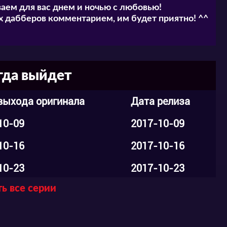
аем для вас днем и ночью с любовью!
 дабберов комментарием, им будет приятно! ^^
гда выйдет
выхода оригинала
Дата релиза
10-09
2017-10-09
10-16
2017-10-16
10-23
2017-10-23
ь все серии
10-30
2017-10-30
11-03
2017-11-03