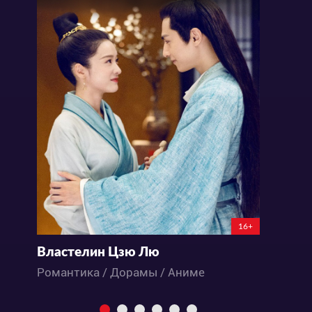
16+
Властелин Цзю Лю
Д
Романтика / Дорамы / Аниме
Д