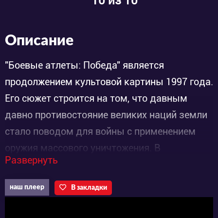
10
из 10
Описание
"Боевые атлеты: Победа" является
продолжением культовой картины 1997 года.
Его сюжет строится на том, что давным
давно противостояние великих наций земли
стало поводом для войны с применением
оружия массового уничтожения. В
Развернуть
результате произошло изменение
магнитного поля земли, и угол вращения
наш плеер
В закладки
планеты нарушился. Это убило абсолютно
все на ней. Несмотря на это человеческая