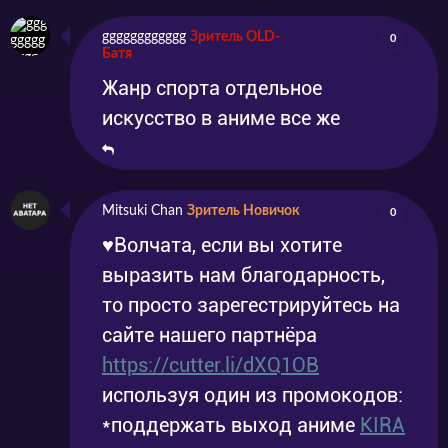
gggggggggggg
Зритель OLD-
0
Батя
Жанр спорта отдельное
искусство в аниме все же
Mitsuki Chan
Зритель Новичок
0
♥Волчата, если вы хотите
выразить нам благодарность,
то просто зарегестрируйтесь на
сайте нашего партнёра
https://cutter.li/dXQ1OB
используя один из промокодов:
*поддержать выход аниме
KIRA