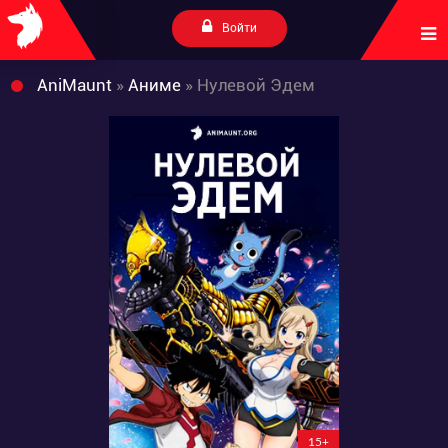
Войти
AniMaunt
»
Аниме
» Нулевой Эдем
15+