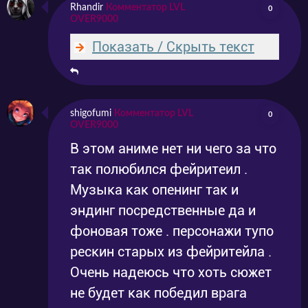
Rhandir
Комментатор LVL
0
OVER9000
Показать / Скрыть текст
shigofumi
Комментатор LVL
0
OVER9000
В этом аниме нет ни чего за что
так полюбился фейритеил .
Музыка как опенинг так и
эндинг посредственные да и
фоновая тоже . персонажи тупо
рескин старых из фейритейла .
Очень надеюсь что хоть сюжет
не будет как победил врага