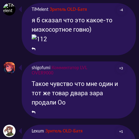
TiMelent
Зритель OLD-Батя
-4
я б сказал что это какое-то
низкосортное говно)
shigofumi
Комментатор LVL
+3
OVER9000
Такое чувство что мне один и
тот же товар двара зара
продали Оо
Lexum
Зритель OLD-Батя
+1