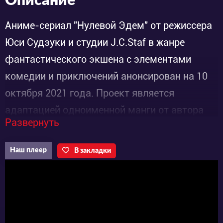
Описание
Аниме-сериал "Нулевой Эдем" от режиссера
Юси Судзуки и студии J.C.Staf в жанре
фантастического экшена с элементами
комедии и приключений анонсирован на 10
октября 2021 года. Проект является
адаптацией одноименной манги от автора
Развернуть
«Хвост феи» Хиро Масимы с рейтингом PG-
13.
Наш плеер
В закладки
Сюжет сериала разворачивается в
заброшенном парке развлечений
«Королевство Гранбелл». Это место густо
заселено роботами и уже давно не видело