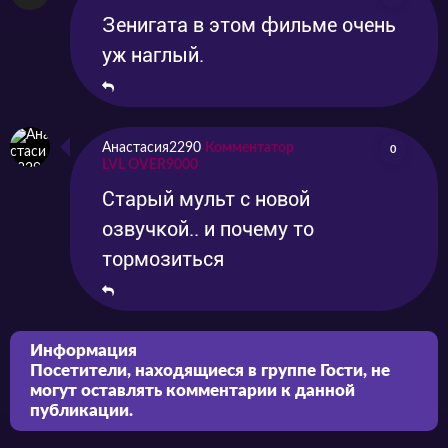
Зенигата в этом фильме очень
уж наглый.
Анастасия2290
Комментатор
0
LVL OVER9000
Старый мульт с новой
озвучкой.. и почему то
тормозиться
Информация
Посетители, находящиеся в группе
Гости
, не
могут оставлять комментарии к данной
публикации.