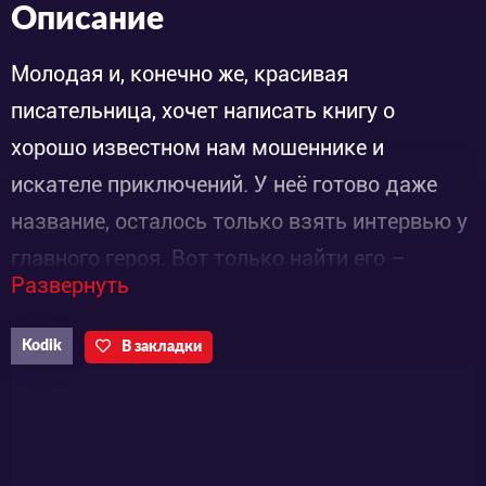
Описание
Молодая и, конечно же, красивая
писательница, хочет написать книгу о
хорошо известном нам мошеннике и
искателе приключений. У неё готово даже
название, осталось только взять интервью у
главного героя. Вот только найти его –
Развернуть
задача не из легких.
Потому, девушка вынуждена обратиться к
Kodik
В закладки
одному из его друзей по имени Дайсукэ
Дзигэна. Когда-то он враждовал с Люпеном,
но их конкуренция переросла в крепкое
товарищество. Мужчина подробно описал