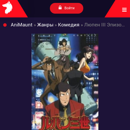
Войти
AniMaunt
»
Жанры
»
Комедия
» Люпен III Эпизод 0: Первый контакт