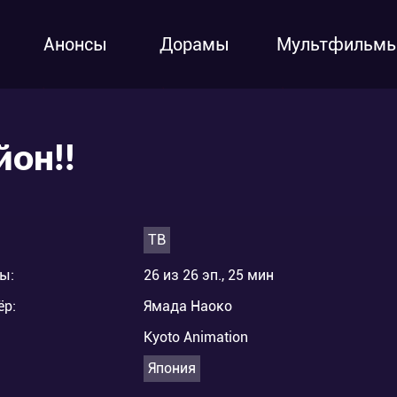
Анонсы
Дорамы
Мультфильм
йон!!
ТВ
ы:
26 из 26 эп., 25 мин
ёр:
Ямада Наоко
Kyoto Animation
Япония