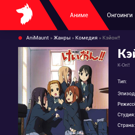
Аниме
Онгоинги
AniMaunt
»
Жанры
»
Комедия
» Кэйон!!
Кэ
K-On!!
Тип:
Эпизод
Режисс
Студия:
Страна: