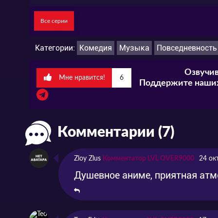
Все серии
Категории:
Комедия
Музыка
Повседневность
Озвучив
Мне нравится!
6
Поддержите наших
Комментарии (7)
Zloy Zlus
Комментатор LVL OVER9000
24 ок
Душевное аниме, приятная ат