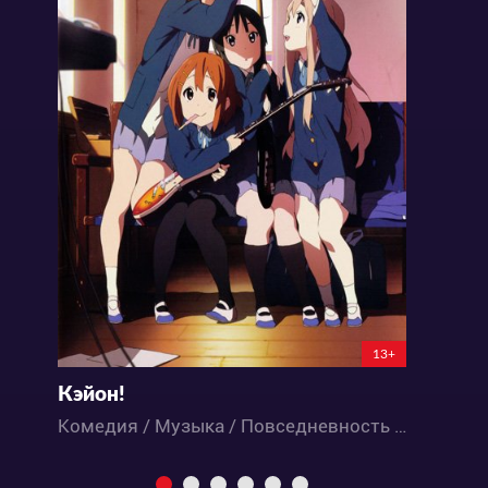
13+
Кэйон!
Г
Комедия / Музыка / Повседневность / Сёнэн / Школа / Аниме