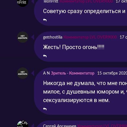
TeonFritt
Комментатор LVL OVER9000
17 ок
Советую сразу определиться и
getthostilia
Комментатор LVL OVER9000
17 
Жесть! Просто огонь!!!!!
A N
Зритель - Комментатор
15 октября 202
Никогда не думала, что мне пон
милое, с душевным юмором и, ч
сексуализируются в нем.
Сергей Арсеничев
Комментатор LVL OVER90