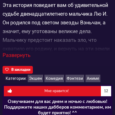
Эта история поведает вам об удивительной
судьбе двенадцатилетнего мальчика Лю И.
Он родился под светом звезды Вэньчан, а
значит, ему уготованы великие дела.
Мальчику предстоит наказать зло, что
охватило его родину, и вернуть на эти земли
Развернуть
благополучие и доброту. Конечно, это
непростая задача и на пути к выполнению
В закладки
своей миссии, герою предстоит преодолеть
Категории:
Экшен
Комедия
Фэнтези
Аниме
множество препятствий. К счастью, на его
пути встречаются не только злодеи, но и
Мне нравится!
12
достойные создания.
Озвучиваем для вас днем и ночью с любовью!
Поддержите наших дабберов комментарием, им
Так, Лю И подружился с девушкой,
будет приятно! ^^