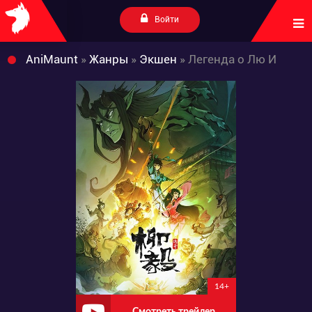
Войти
AniMaunt
»
Жанры
»
Экшен
» Легенда о Лю И
14+
Смотреть трейлер