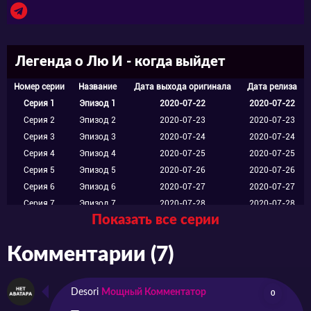
потерявшей память. С одной стороны, такое
знакомство
Легенда о Лю И - когда выйдет
добавляет работы парнишке, ведь он должен
Номер серии
Название
Дата выхода оригинала
Дата релиза
помочь товарищу восстановить знания о
Серия 1
Эпизод 1
2020-07-22
2020-07-22
Серия 2
Эпизод 2
2020-07-23
2020-07-23
себе. С другой – эта загадочная подруга
Серия 3
Эпизод 3
2020-07-24
2020-07-24
даже с амнезией является образцом
Серия 4
Эпизод 4
2020-07-25
2020-07-25
Серия 5
Эпизод 5
2020-07-26
2020-07-26
надёжного и отважного соратника. К тому же,
Серия 6
Эпизод 6
2020-07-27
2020-07-27
в скором времени они также знакомятся с
Серия 7
Эпизод 7
2020-07-28
2020-07-28
Показать все серии
могущественной тигрицей, что не может
Серия 8
Эпизод 8
2020-07-29
2020-07-29
Серия 9
Эпизод 9
2020-07-30
2020-07-30
оставаться в стороне от чужих страданий.
Комментарии (7)
Серия 10
Эпизод 10
2020-07-31
2020-07-31
А дальше – интересней. Благодаря одной
Серия 11
Эпизод 11
2020-08-01
2020-08-01
Серия 12
Эпизод 12
2020-08-02
2020-08-02
нимфе выясняется, что новая подруга Лю И
Desori
Мощный Комментатор
0
Серия 13
Эпизод 13
2020-08-03
2020-08-03