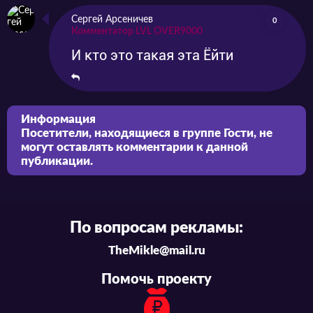
Сергей Арсеничев
0
Комментатор LVL OVER9000
И кто это такая эта Ёйти
Информация
Посетители, находящиеся в группе
Гости
, не
могут оставлять комментарии к данной
публикации.
По вопросам рекламы:
TheMikle@mail.ru
Помочь проекту