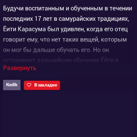
Будучи воспитанным и обученным в течении
последних 17 лет в самурайских традициях,
Ёити Карасума был удивлен, когда его отец
говорит ему, что нет таких вещей, которым
он мог бы дальше обучать его. Но он
устраивает дальнейшее обучение Ёйти в
Развернуть
додзё своих друзей. Так то теперь, Ёити
должен покинуть свое спокойное селение и
Kodik
В закладки
отправиться в город, чтобы жить и учиться в
семье друга своего отца. И если влиться в
городскую жизнь не предоставило ему
особого труда, он обнаруживает вокруг себя
четырёх красивых сестёр, и теперь обучение