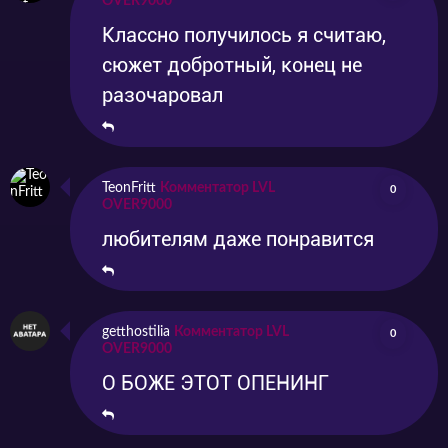
OVER9000
Классно получилось я считаю,
сюжет добротный, конец не
разочаровал
TeonFritt
Комментатор LVL
0
OVER9000
любителям даже понравится
getthostilia
Комментатор LVL
0
OVER9000
О БОЖЕ ЭТОТ ОПЕНИНГ