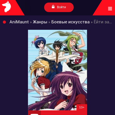
Войти
AniMaunt
»
Жанры
»
Боевые искусства
» Ёйти завтрашнего дня
13+