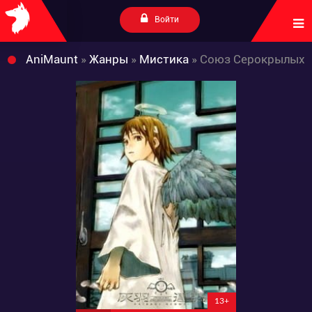
Войти
AniMaunt
»
Жанры
»
Мистика
» Союз Серокрылых
13+