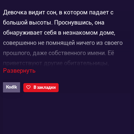
Девочка видит сон, в котором падает с
большой высоты. Проснувшись, она
обнаруживает себя в незнакомом доме,
совершенно не помнящей ничего из своего
прошлого, даже собственного имени. Её
приветствуют другие обитательницы,
Развернуть
живущие здесь уже давно. Все они —
девочки примерно одного возраста с ней
Kodik
В закладки
(разброс несколько лет), но с небольшими
серыми крыльями за спиной и с нимбами
над головами. От них она узнаёт, что
появилась на свет, как и все