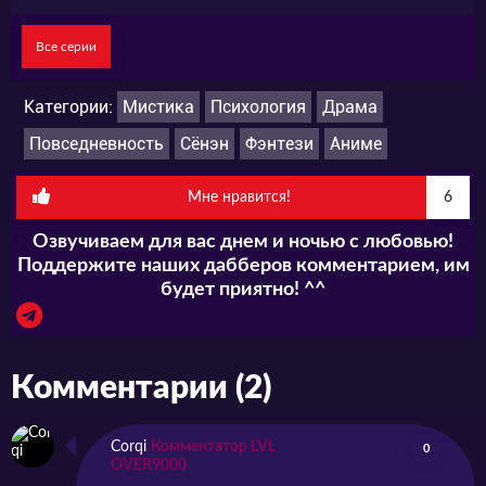
Все серии
Категории:
Мистика
Психология
Драма
Повседневность
Сёнэн
Фэнтези
Аниме
Мне нравится!
6
Озвучиваем для вас днем и ночью с любовью!
Поддержите наших дабберов комментарием, им
будет приятно! ^^
Комментарии (2)
Corqi
Комментатор LVL
0
OVER9000