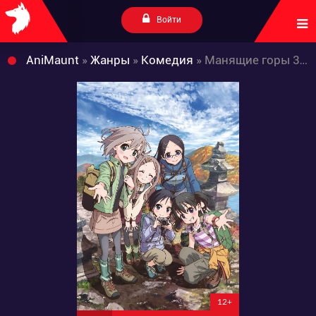
Войти
AniMaunt
»
Жанры
»
Комедия
» Манящие горы 3 сезон
12+