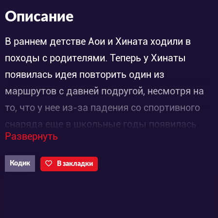
Описание
В раннем детстве Аои и Хината ходили в
походы с родителями. Теперь у Хинаты
появилась идея повторить один из
маршрутов с давней подругой, несмотря на
то, что у нее из-за падения со спортивного
снаряда еще в школьные годы появилась
Развернуть
боязнь высоты. Энергичная и влюбленная в
горы девушка вкладывает всю свою душу в
Кодик
В закладки
процесс уговаривания замкнутой и
нерешительной подруги. Наконец, добившись
согласия, она с энтузиазмом приступает к