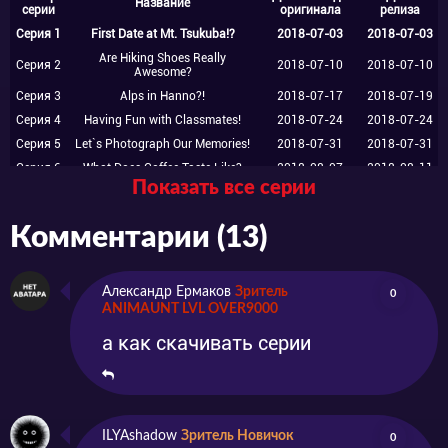
Название
серии
оригинала
релиза
Серия 1
First Date at Mt. Tsukuba!?
2018-07-03
2018-07-03
Are Hiking Shoes Really
Серия 2
2018-07-10
2018-07-10
Awesome?
Серия 3
Alps in Hanno?!
2018-07-17
2018-07-19
Серия 4
Having Fun with Classmates!
2018-07-24
2018-07-24
Серия 5
Let`s Photograph Our Memories!
2018-07-31
2018-07-31
Серия 6
What Does Coffee Taste Like?
2018-08-07
2018-08-11
Показать все серии
She Who Does Not Work, Neither
Серия 7
2018-08-14
2018-08-17
Shall She Climb?!
Комментарии (13)
Серия 8
Two Promises
2018-08-21
2018-09-01
Серия 9
Everyone`s Own Views
2018-08-28
2018-09-01
Серия
Season of Misunderstandings
2018-09-04
2018-09-04
10
Александр Ермаков
Зритель
0
ANIMAUNT LVL OVER9000
Серия
A Clumsy Traversal
2018-09-11
2018-09-11
11
а как скачивать серии
Серия
Friends
2018-09-18
2018-09-18
12
Серия
It`s a Secret
2018-09-18
13
ILYAshadow
Зритель Новичок
0