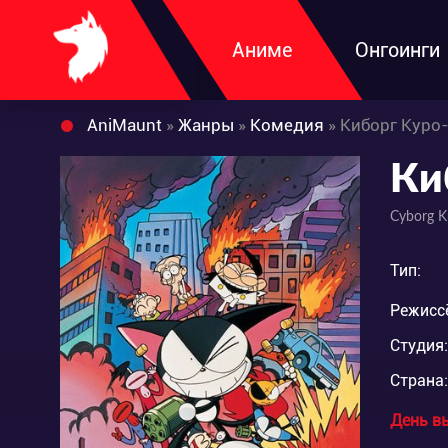
Аниме
Онгоинги
AniMaunt
»
Жанры
»
Комедия
» Киборг Куро
Ки
Cyborg K
Тип:
Режисс
Студия:
Страна:
День в