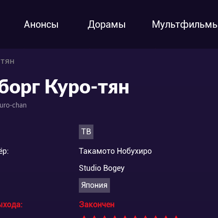
Анонсы
Дорамы
Мультфильм
-тян
борг Куро-тян
uro-chan
ТВ
ёр:
Такамото Нобухиро
Studio Bogey
Япония
ыхода:
Закончен