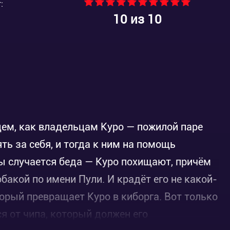
:
10
из 10
ем, как владельцам Куро — пожилой паре
ять за себя, и тогда к ним на помощь
ы случается беда — Куро похищают, причём
бакой по имени Пули. И крадёт его не какой-
торый превращает Куро в киборга. Вот только
ся от чипа, который должен его