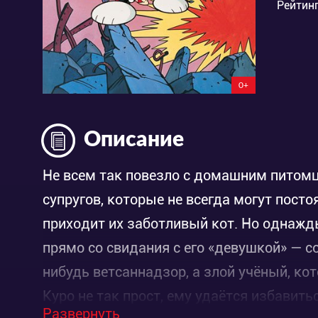
Рейтинг
0+
Описание
Не всем так повезло с домашним питомц
супругов, которые не всегда могут посто
приходит их заботливый кот. Но однажд
прямо со свидания с его «девушкой» — со
нибудь ветсаннадзор, а злой учёный, ко
Куро не так прост, ему удаётся избавить
Развернуть