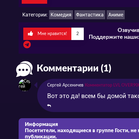
Категории:
Комедия
Фантастика
Аниме
Озвучив
Мне нравится!
2
Поддержите наших
Комментарии (1)
Сергей Арсеничев
Комментатор LVL OVER90
Вот это да! всем бы домой так
Информация
Посетители, находящиеся в группе
Гости
, не
публикации.