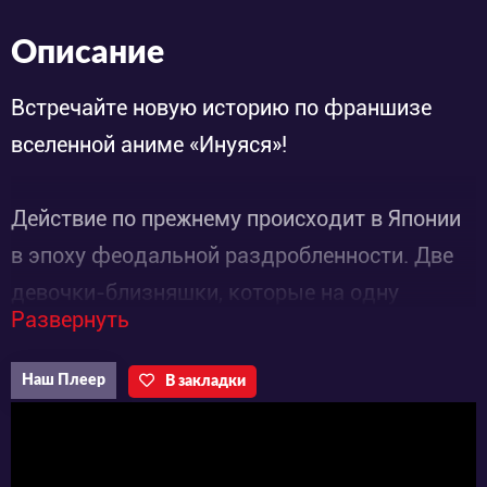
Описание
Встречайте новую историю по франшизе
вселенной аниме «Инуяся»!
Действие по прежнему происходит в Японии
в эпоху феодальной раздробленности. Две
девочки-близняшки, которые на одну
Развернуть
половину смертные, а на вторую демоны,
оказались разлучены в детстве во время
Наш Плеер
В закладки
сильного лесного пожара. Това, одна из
сестёр, отправилась на поиски своей
младшенькой. Дорога привела её к