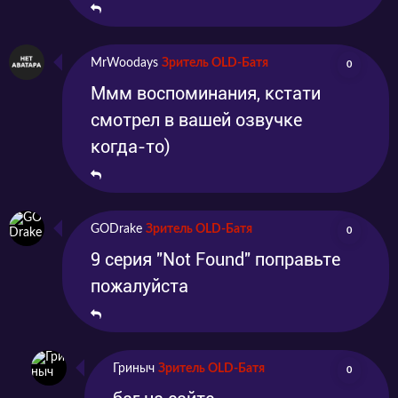
MrWoodays
Зритель OLD-Батя
0
Ммм воспоминания, кстати
смотрел в вашей озвучке
когда-то)
GODrake
Зритель OLD-Батя
0
9 серия "Not Found" поправьте
пожалуйста
Гриныч
Зритель OLD-Батя
0