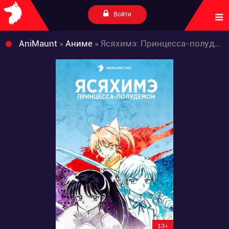
Войти
AniMaunt
»
Аниме
» Ясяхимэ: Принцесса-полудемон
13+