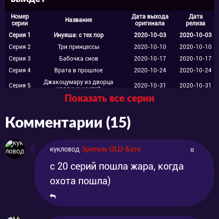
Что дальше? А дальше их ждёт
Номер
Дата выхода
Дата
Название
увлекательное и опасное приключения,
серии
оригинала
релиза
Серия 1
Инуяша: с тех пор
2020-10-03
2020-10-03
которые ожидают их как в современной, так
Серия 2
Три принцессы
2020-10-10
2020-10-10
и в средневековой Японии. Помогать же им
Серия 3
Бабочка снов
2020-10-17
2020-10-17
будет девушка по имени Мороха, дочь Инуяи
Серия 4
Врата в прошлое
2020-10-24
2020-10-24
Джакоцумару из дворца
Серия 5
2020-10-31
2020-10-31
и Кагоме, уже наверняка хорошо вам
красных костей
Показать все серии
Серия 6
Кот Хуан в старом храме
2020-11-07
2020-11-07
знакомым.
Серия 7
Встреча через яблоко
2020-11-14
2020-11-14
Комментарии (15)
Ловушка взирающих на
Серия 8
2020-11-21
2020-11-21
сновидения
Смотрите аниме «Ясяхимэ: Принцесса-
Серия 9
Мэйфуку, Мейодзю
2020-11-28
2020-11-28
кукловод
Зритель OLD-Батя
0
полудемон» на нашем сайте в режиме
Серия
Золотой и серебряный
2020-12-05
2020-12-05
10
радужный жемчуг
с 20 серий пошла жара, когда
онлайн, русской озвучке и хорошем качестве
Серия
Проклятье пруда-людоеда
2020-12-12
2020-12-12
охота пошла)
11
совершенно бесплатно!
Серия
Ночь новолуния и
2020-12-19
2020-12-19
12
черноволосая Това
Серия
Восхитительные
2020-12-26
2020-12-26
13
феодальные монахи