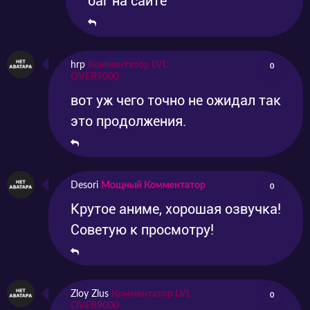
баг на сайте
hrp
Комментатор LVL
0
OVER9000
вот уж чего точно не ожидал так
это продолжения.
Desori
Мощный Комментатор
0
Крутое аниме, хорошая озвучка!
Советую к просмотру!
Zloy Zlus
Комментатор LVL
0
OVER9000