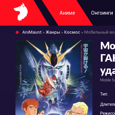
Аниме
Онгоинги
AniMaunt
»
Жанры
»
Космос
» Мобильный во
Мо
ГА
уд
Mobile S
Тип:
Длител
Режисс