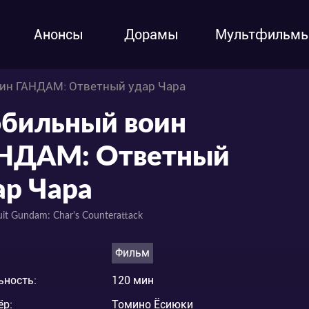
Анонсы
Дорамы
Мультфильм
ин ГАНДАМ: Ответный удар Чара
бильный воин
НДАМ: Ответный
ар Чара
uit Gundam: Char's Counterattack
Фильм
ьность:
120 мин
ёр:
Томино Ёсиюки