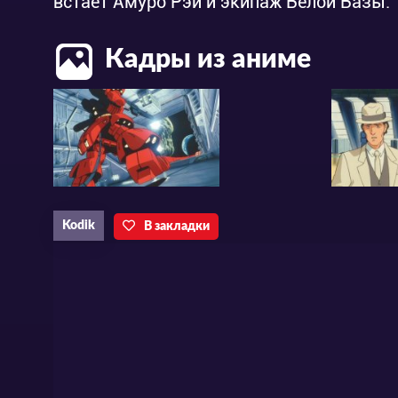
встает Амуро Рэй и экипаж Белой Базы.
Кадры из аниме
Kodik
В закладки