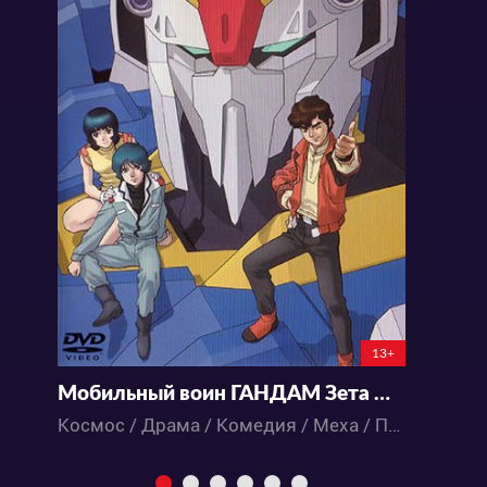
13+
Мобильный воин ГАНДАМ Зета Два
М
Космос / Драма / Комедия / Меха / Приключения / Фантастика / Аниме