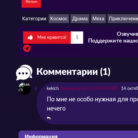
Фильм
Категории:
Космос
Драма
Меха
Приключен
Озвучив
Мне нравится!
1
Поддержите наших
Комментарии (1)
kekich
Комментатор LVL OVER9000
14 октя
По мне не особо нужная для про
нечего
Информация