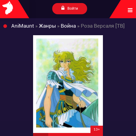
Войти
AniMaunt
»
Жанры
»
Война
» Роза Версаля [ТВ]
13+