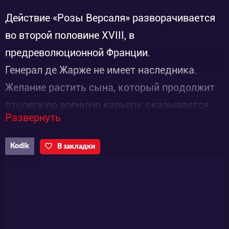
Действие «Розы Версаля» разворачивается
во второй половине XVIII, в
предреволюционной Франции.
Генерал де Жарже не имеет наследника.
Желание растить сына, который продолжит
отцовскую военную карьеру, оказывается
Развернуть
настолько сильно, что генерал называет
свою последнюю дочь Оскаром-Франсуа и
Kodik
В закладки
воспитывает, как мальчика.
Когда Оскар исполняется 14 лет, отец
представляет ее королю – но не как робкую
дебютантку, а как претендента на звание
командующего личной гвардией королевы. В