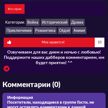
Все серии
Категории:
Война
Исторический
Драма
Приключения
Романтика
Сёдзё
Аниме
Мне нравится!
10
Озвучиваем для вас днем и ночью с любовью!
Поддержите наших дабберов комментарием, им
будет приятно! ^^
Комментарии (0)
Информация
Посетители, находящиеся в группе
Гости
, не
могут оставлять комментарии к данной