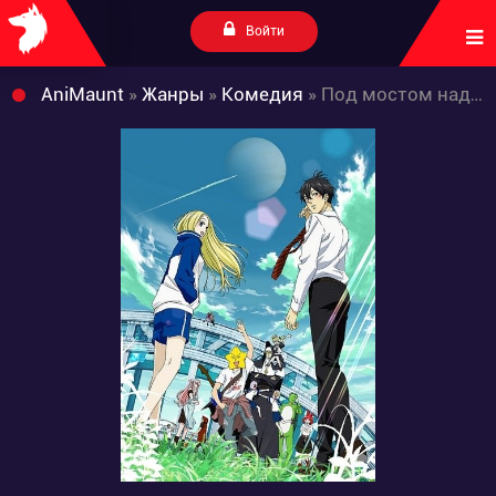
Войти
AniMaunt
»
Жанры
»
Комедия
» Под мостом над Аракавой