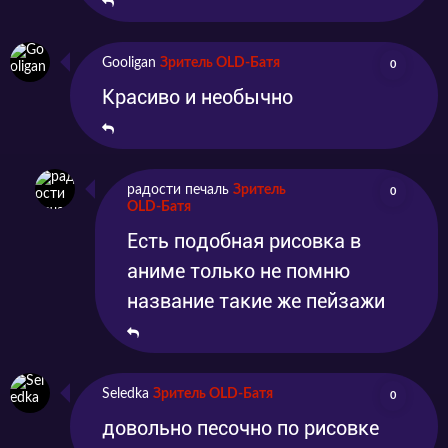
Gooligan
Зритель OLD-Батя
0
Красиво и необычно
радости печаль
Зритель
0
OLD-Батя
Есть подобная рисовка в
аниме только не помню
название такие же пейзажи
Seledka
Зритель OLD-Батя
0
довольно песочно по рисовке