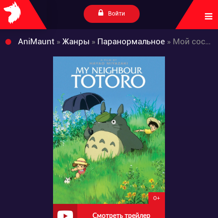
Войти
AniMaunt
»
Жанры
»
Паранормальное
» Мой сосед Тоторо
0+
Смотреть трейлер