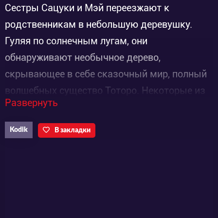
Сестры Сацуки и Мэй переезжают к
родственникам в небольшую деревушку.
Гуляя по солнечным лугам, они
обнаруживают необычное дерево,
скрывающее в себе сказочный мир, полный
волшебных существо Тоторо. Некоторые из
Развернуть
них такие маленькие, что уместятся в
ладошках, а другие такие большие, что
Kodik
В закладки
трудно представить. Но у всех Тоторо есть
магические способности творить
невероятное и чудесное – летать высоко в
небесах или создавать необычные вещи.
Всех их отличает доброе сердце и