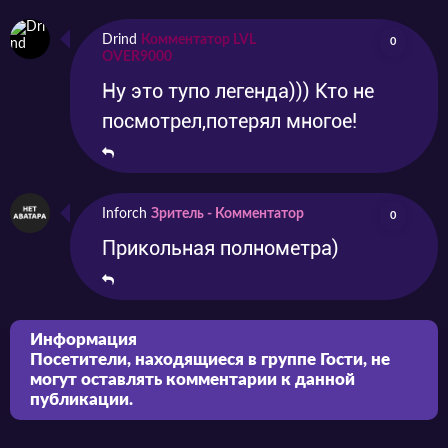
Drind
Комментатор LVL
0
OVER9000
Ну это тупо легенда))) Кто не
посмотрел,потерял многое!
Inforch
Зритель - Комментатор
0
Прикольная полнометра)
Информация
Посетители, находящиеся в группе
Гости
, не
могут оставлять комментарии к данной
публикации.