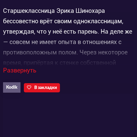
Старшеклассница Эрика Шинохара
бессовестно врёт своим одноклассницам,
утверждая, что у неё есть парень. На деле же
— совсем не имеет опыта в отношениях с
противоположным полом. Через некоторое
время, припёртая к стенке собственной
Развернуть
ложью, Эрика фотографирует незнакомого
юношу и в качестве доказательства о
Kodik
В закладки
существовании бойфренда показывает его
фотографию подругам. При этом девушка
даже не подозревает, что симпатичный
парень учится с ней в одной школе и
является местным «принцем», а зовут его