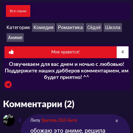
новоиспечённой Каштанке ничего не
Все серии
остаётся, кроме как согласиться на
смехотворное требование. Так рождаются
Категории:
Комедия
Романтика
Сёдзё
Школа
отношения Волчицы и Чёрного принца,
Аниме
довольно разных персонажей, которые по
Мне нравится!
4
странному стечению обстоятельств стали
Озвучиваем для вас днем и ночью с любовью!
«парой».
Поддержите наших дабберов комментарием, им
будет приятно! ^^
Комментарии (2)
Лилу
Зритель OLD-Батя
0
обожаю это аниме, решила