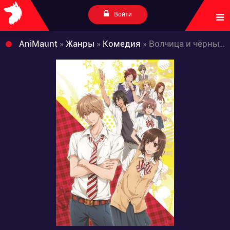
Войти
AniMaunt
»
Жанры
»
Комедия
» Волчица и чёрный принц