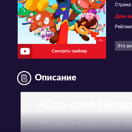
Страна:
День в
Рейтинг
0+
Это ан
Смотреть трейлер
Описание
«Серьезно Несе
Удивительный З