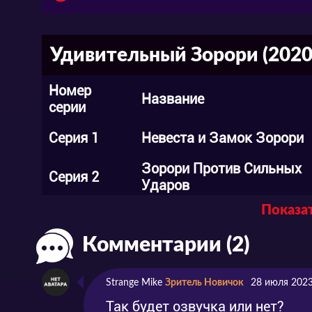
из положения.Как справятся с большим 
Достигнет ли он своей заветной цели? И 
любимой? Как же много вопросов... И ка
Удивительный Зорори (2020)
просто включив новую серию!
Номер
Название
серии
Смотрите и скачивайте «Удивительный З
Серия 1
Невеста и Замок Зорори
озвучке на нашем сайте абсолютно бесп
Зорори Против Сильных
Серия 2
Ударов
А если всё-таки хочется задать пару во
Показат
то это всегда реализуемо в нашей групп
просмотра!
Комментарии (2)
Strange Mike
Зритель Новичок
28 июля 2023
Так будет озвучка или нет?