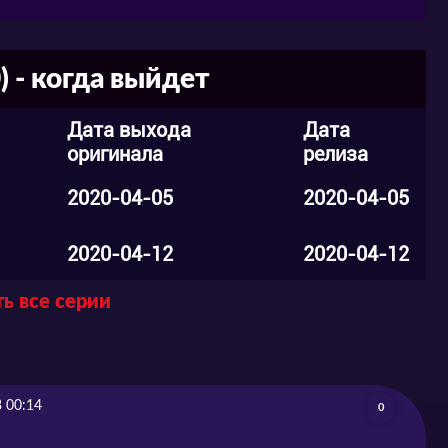
количеством неудач озорной лисёнок?
самое главное, сможет ли добиться своей
к же много ответов вы можете получить,
 - когда выйдет
Дата выхода
Дата
оригинала
релиза
орори» в хорошем качестве и русской
2020-04-05
2020-04-05
латно.
2020-04-12
2020-04-12
просов и влиться в наше уютное комьюнити,
ь все серии
е ВК и Телеграмм канале. Приятного
 00:14
0