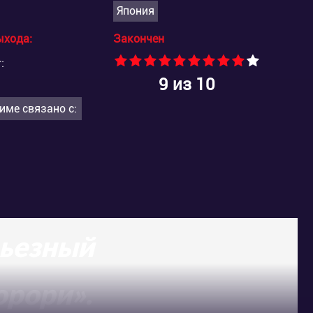
Япония
ыхода:
Закончен
:
9
из 10
име связано с:
рьезный
орори».