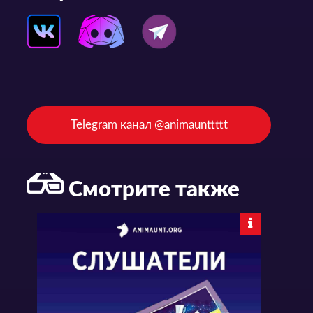
Telegram канал @animaunttttt
Смотрите также