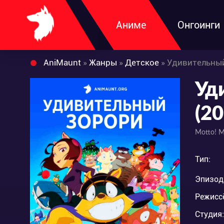
Аниме
Онгоинги
AniMaunt
»
Жанры
»
Детское
» Удивительный
Уд
(20
Motto! M
Тип:
Эпизод
Режисс
Студия: