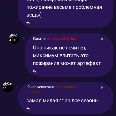
пожирание весьма проблемная
вещь(
КонаТян
Зритель OLD-Батя
0
Оно никак не лечится,
максимум впитать это
пожирание может артефакт
Кокос кокосовна
Постоянный
0
Зритель
самая милая гг за все сезоны