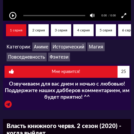
Обыскав весь дом на наличие книг, девочка
не обнаружила даже бумаги или чего-либо
1 серия
2 серия
3 серия
4 серия
5 серия
6 сери
намекающего на письмо. Сказать что она
находилась в недоумении означает ничего не
Категории:
Аниме
Исторический
Магия
сказать. Эффи, её мать попросила пойти
Повседневность
Фэнтези
вместе с ней на рынок, в чём Майн увидела
Мне нравится!
25
возможность найти книги , пускай и за
Озвучиваем для вас днем и ночью с любовью!
пределами дома.
Поддержите наших дабберов комментарием, им
будет приятно! ^^
Так и произошло, в одной из защищённых
ветрин виднелась явно очень дорогая книга ,
Власть книжного червя. 2 сезон (2020) -
увидев её, главная героиня спросила у
когда выйдет