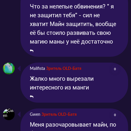
Что за нелепые обвинения? " я
не защитил тебя" - сил не
хватит Майн защитить, вообще
её бы стоило развивать свою
магию маны у неё достаточно
Malifista
Зритель OLD-Батя
0
Жалко много вырезали
интересного из манги
Gwen
Зритель OLD-Батя
0
Меня разочаровывает майн, по