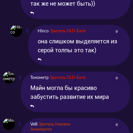
потерплю более глупых вопросов! Просто
так же не может быть))
включи новую серию! А если всё таки
хочется задать парочку это всегда
реализуемо в нашей
группе ВК
и
Телеграмм
Hinco
Зритель OLD-Батя
0
она слишком выделяется из
канале
. Смотрите и скачивайте 2 сезон
серой толпы это так)
аниме "Власть книжного червя" в хорошем
качестве и русской озвучке на нашем сайте
абсолютно бесплатно.
Тонометр
Зритель OLD-Батя
0
Майн могла бы красиво
забустить развитие их мира
Velli
Зритель Накама
0
Анимаунта