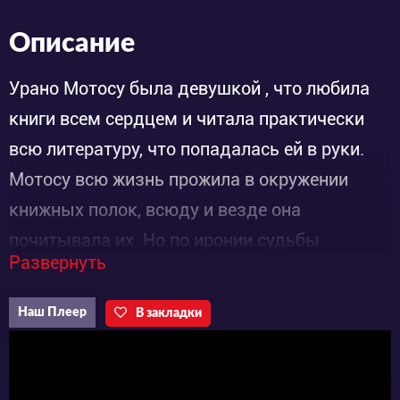
Описание
Урано Мотосу была девушкой , что любила
книги всем сердцем и читала практически
всю литературу, что попадалась ей в руки.
Мотосу всю жизнь прожила в окружении
книжных полок, всюду и везде она
почитывала их. Но по иронии судьбы
Развернуть
молодая книгопоклонница погибла после
падения на неё полок набитых романами,
Наш Плеер
В закладки
рассказами и прочим чтивом, что она так
сильно любила. Раздавленная грузом своих
увлечений, задыхаясь толи от смеха, толи от