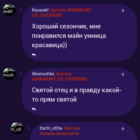
Kavasaki
Зритель ANIMAUNT
0
LVL OVER9000
Хороший сезончик, мне
понравился майн умница
красавица))
Akamushka
Зритель
0
ANIMAUNT LVL OVER9000
Святой отец и в правду какой-
то прям святой
Itachi_utiha
Зритель
0
Накама Анимаунта