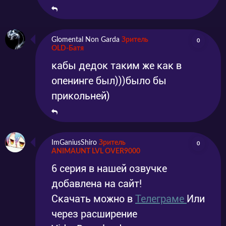
Glomental Non Garda
Зритель
0
OLD-Батя
кабы дедок таким же как в
опенинге был)))было бы
прикольней)
ImGaniusShiro
Зритель
0
ANIMAUNT LVL OVER9000
6 серия в нашей озвучке
добавлена на сайт!
Скачать можно в
Телеграме
Или
через расширение