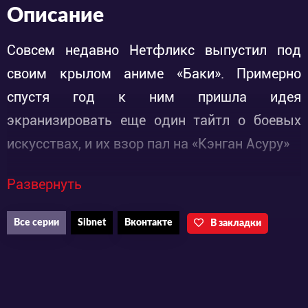
Описание
Совсем недавно Нетфликс выпустил под
своим крылом аниме «Баки». Примерно
спустя год к ним пришла идея
экранизировать еще один тайтл о боевых
искусствах, и их взор пал на «Кэнган Асуру»
Развернуть
Еще с древних времен в нескольких регионах
Поднебесной возводились гладиаторские
Все серии
Sibnet
Вконтакте
В закладки
арены и появлялись бойцы, нанятые
торговцами или богатыми особами. Воины
сражались друг с другом ради уважения,
чести и своих владельцев, который в случае