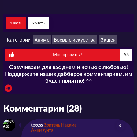
Смотреть аниме «Кэнган Асура» можно на
нашем сайте в одном из удобных плееров.
1 часть
2 часть
Не пропустите выход данного сериала в
июле этого года.
Категории:
Аниме
Боевые искусства
Экшен
Мне нравится!
56
Озвучиваем для вас днем и ночью с любовью!
Поддержите наших дабберов комментарием, им
будет приятно! ^^
Комментарии (28)
texess
Зритель Накама
0
Анимаунта