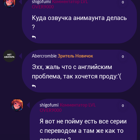
shigofumi
Комментатор LVL
0
OVER9000
Куда озвучка анимаунта делась
?
Abercrombie
Зритель Новичок
0
Эхх, жаль что с английским
проблема, так хочется проду:'(
shigofumi
Комментатор LVL
0
OVER9000
Я вот не пойму есть все серии
с переводом а там же как то
перевели ?