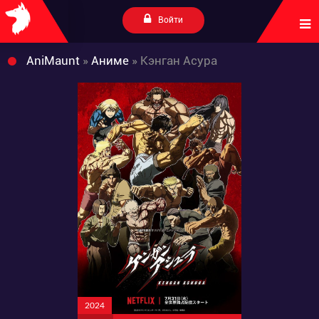
Войти
AniMaunt
»
Аниме
» Кэнган Асура
2024