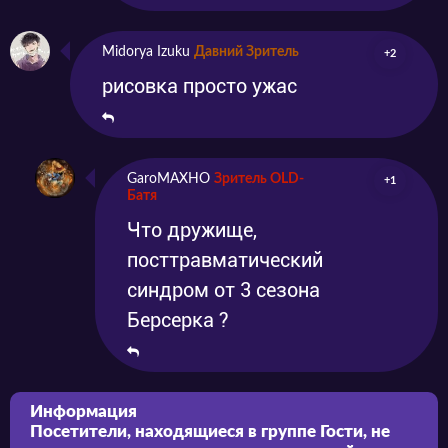
Midorya Izuku
Давний Зритель
+2
рисовка просто ужас
GaroMAXHO
Зритель OLD-
+1
Батя
Что дружище,
посттравматический
синдром от 3 сезона
Берсерка ?
Информация
Посетители, находящиеся в группе
Гости
, не