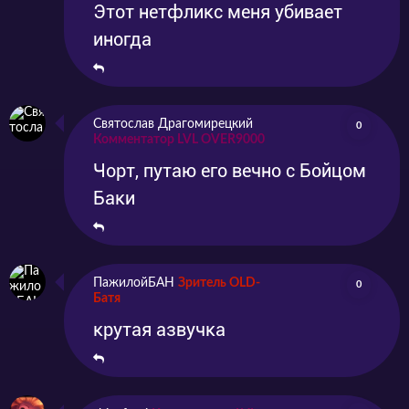
Этот нетфликс меня убивает
иногда
Святослав Драгомирецкий
0
Комментатор LVL OVER9000
Чорт, путаю его вечно с Бойцом
Баки
ПажилойБАН
Зритель OLD-
0
Батя
крутая азвучка