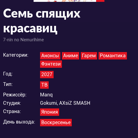
Семь спящих
красавиц
7-nin no Nemurihime
Категории:
Анонсы
Аниме
Гарем
Романтика
Фэнтези
Год:
2027
Тип:
ТВ
Режиссёр:
Manq
Студия:
Gokumi, AXsiZ SMASH
Страна:
Япония
День выхода:
Воскресенье