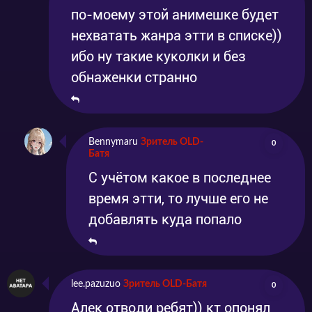
по-моему этой анимешке будет
нехватать жанра этти в списке))
ибо ну такие куколки и без
обнаженки странно
Bennymaru
Зритель OLD-
0
Батя
С учётом какое в последнее
время этти, то лучше его не
добавлять куда попало
lee.pazuzuo
Зритель OLD-Батя
0
Алек отводи ребят)) кт опонял