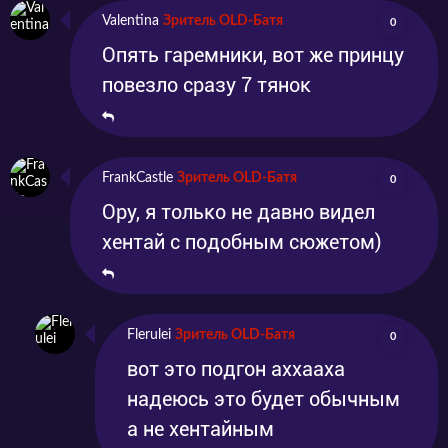
Valentina
Зритель OLD-Батя
0
тайну проклятию и спасти «Амараллис». В
Опять гаремники, вот же принцу
итоге герои начинают совместный путь,
повезло сразу 7 тянок
полный опасностей и сложностей, чтобы
разрушить чары.
FrankCastle
Зритель OLD-Батя
0
Ору, я только не давно видел
хентай с подобным сюжетом)
Flerulei
Зритель OLD-Батя
0
вот это подгон аххааха
надеюсь это будет обычным
а не хентайным