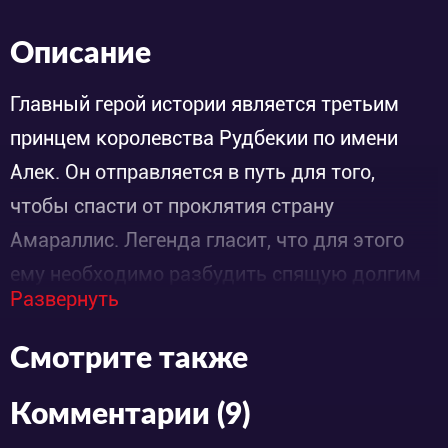
Описание
Главный герой истории является третьим
принцем королевства Рудбекии по имени
Алек. Он отправляется в путь для того,
чтобы спасти от проклятия страну
Амараллис. Легенда гласит, что для этого
ему необходимо разбудить спящую долгим
Развернуть
сном принцессу поцелуем. Лишь в этом
случае королевство проснётся, но беда в том,
Смотрите также
что принцесса не одна, их целых семь!
Задача оказалась не такой простой. Теперь
Комментарии (9)
Алеку и девушкам предстоит разгадать