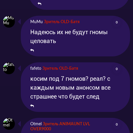
MuMu
Зритель OLD-Батя
0
Надеюсь их не будут гномы
целовать
fafeto
Зритель OLD-Батя
0
косим под 7 гномов? реал? с
каждым новым анонсом все
страшнее что будет след
Otmel
Зритель ANIMAUNT LVL
0
OVER9000