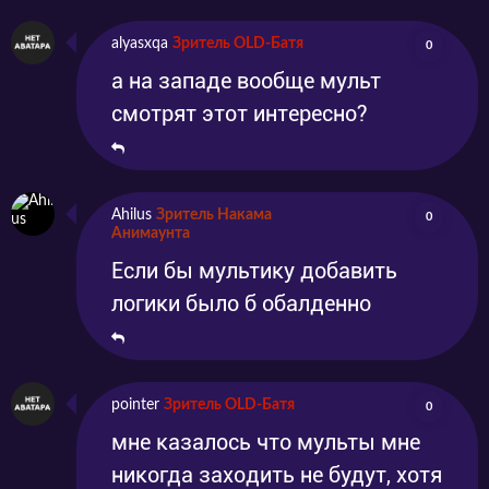
alyasxqa
Зритель OLD-Батя
0
а на западе вообще мульт
смотрят этот интересно?
Ahilus
Зритель Накама
0
Анимаунта
Если бы мультику добавить
логики было б обалденно
pointer
Зритель OLD-Батя
0
мне казалось что мульты мне
никогда заходить не будут, хотя