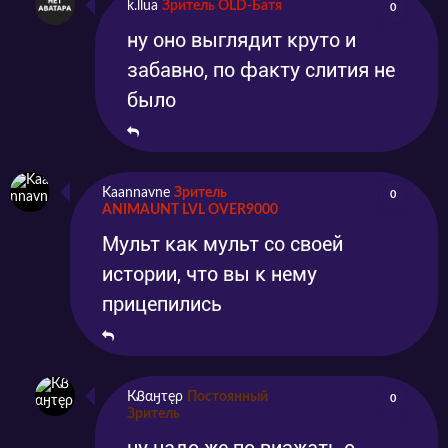
k.llua
Зритель OLD-Батя
0
ну оно выглядит круто и
забавно, по факту слития не
было
Kaannavne
Зритель
0
ANIMAUNT LVL OVER9000
Мульт как мульт со своей
истории, что вы к нему
прицепились
КᏰαӈτęρ
Постоянный
0
Зритель