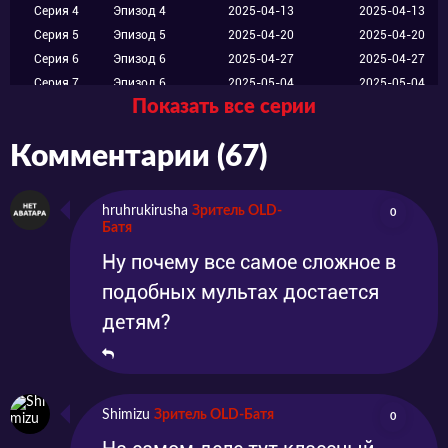
Серия 4
Эпизод 4
2025-04-13
2025-04-13
Серия 5
Эпизод 5
2025-04-20
2025-04-20
Серия 6
Эпизод 6
2025-04-27
2025-04-27
Серия 7
Эпизод 6
2025-05-04
2025-05-04
Показать все серии
Серия 8
Эпизод 8
2025-05-11
2025-05-11
Комментарии (67)
hruhrukirusha
Зритель OLD-
0
Батя
Ну почему все самое сложное в
подобных мультах достается
детям?
Shimizu
Зритель OLD-Батя
0