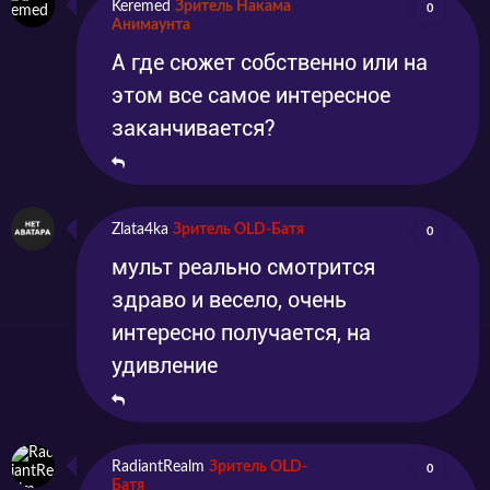
Keremed
Зритель Накама
0
Анимаунта
А где сюжет собственно или на
этом все самое интересное
заканчивается?
Zlata4ka
Зритель OLD-Батя
0
мульт реально смотрится
здраво и весело, очень
интересно получается, на
удивление
RadiantRealm
Зритель OLD-
0
Батя