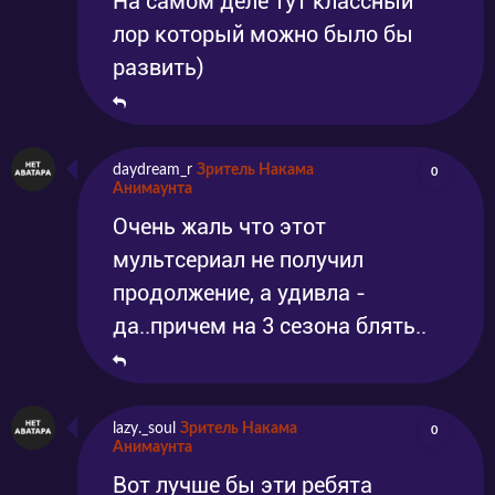
На самом деле тут классный
лор который можно было бы
развить)
daydream_r
Зритель Накама
0
Анимаунта
Очень жаль что этот
мультсериал не получил
продолжение, а удивла -
да..причем на 3 сезона блять..
lazy._soul
Зритель Накама
0
Анимаунта
Вот лучше бы эти ребята