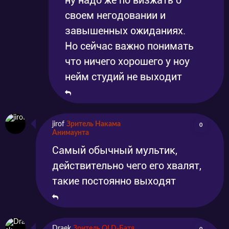
ну надо же по визжать о
своем негодовании и
завышенных ожиданиях.
Но сейчас важно понимать
что ничего хорошего у ноу
нейм студий не выходит
jirof
Зритель Накама
0
Анимаунта
Самый обычный мультик,
действительно чего его хвалят,
такие постоянно выходят
Draek
Зритель OLD-Батя