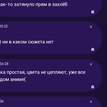
ак-то затянуло прям в захлёб
20:32
0
) ни в каком сюжета нет
16:28
0
ка простая, цвета не цепляют, уже все
ждом аниме(
:06
0