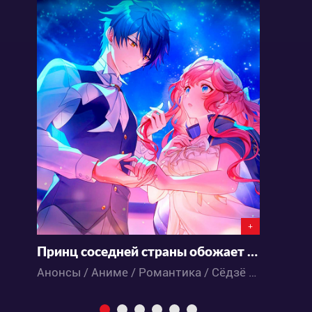
+
Принц соседней страны обожает злодейку
Д
Анонсы / Аниме / Романтика / Сёдзё / Фэнтези