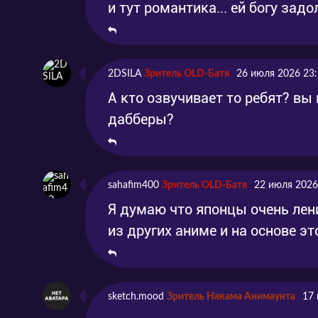
и тут романтика... ей богу зад
2DSILA
Зритель OLD-Батя
26 июля 2026 23
А кто озвучивает то ребят? вы
дабберы?
sahafim400
Зритель OLD-Батя
22 июля 2026
Я думаю что японцы очень лен
из других аниме и на основе э
sketch.mood
Зритель Накама Анимаунта
17 