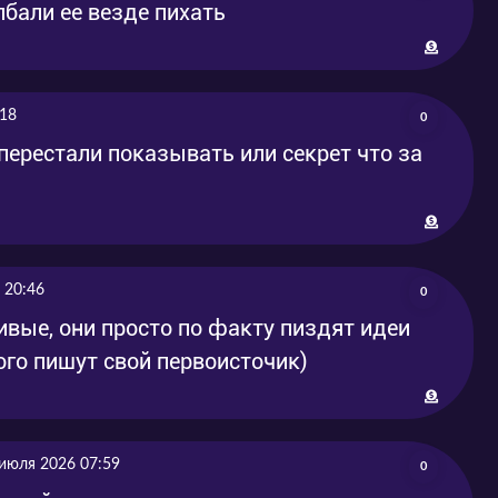
олбали ее везде пихать
:18
0
 перестали показывать или секрет что за
 20:46
0
ивые, они просто по факту пиздят идеи
того пишут свой первоисточик)
июля 2026 07:59
0