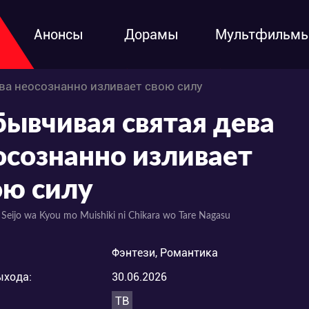
Анонсы
Дорамы
Мультфильм
ва неосознанно изливает свою силу
бывчивая святая дева
осознанно изливает
ою силу
 Seijo wa Kyou mo Muishiki ni Chikara wo Tare Nagasu
Фэнтези, Романтика
ыхода:
30.06.2026
ТВ