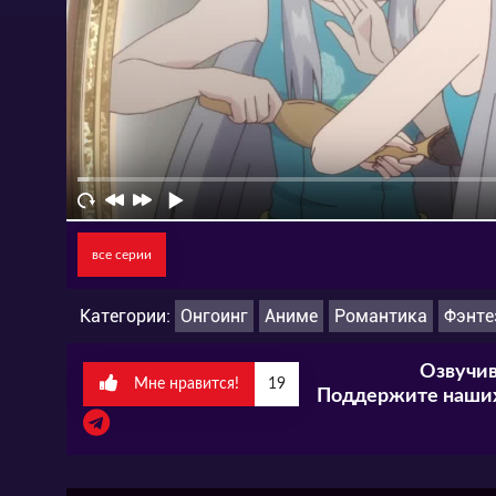
все серии
Категории:
Онгоинг
Аниме
Романтика
Фэнте
Озвучив
Мне нравится!
19
Поддержите наших