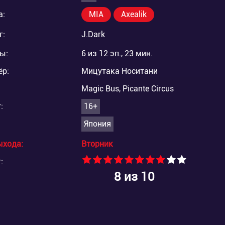
а:
MIA
Axealik
г:
J.Dark
ы:
6 из 12 эп., 23 мин.
ёр:
Мицутака Носитани
Magic Bus, Picante Circus
:
16+
Япония
ыхода:
Вторник
:
8
из 10