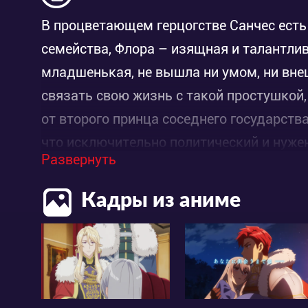
В процветающем герцогстве Санчес есть
семейства, Флора – изящная и талантлив
младшенькая, не вышла ни умом, ни вне
связать свою жизнь с такой простушкой,
от второго принца соседнего государства
что исключительно политический и нуже
Развернуть
так ещё и ходят слухи о том, что жених
дикий человек. Чтобы быть полезной св
Кадры из аниме
замуж.