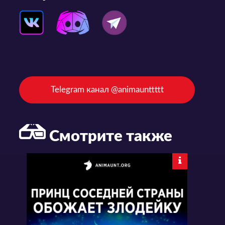
Telegram канал @animaunttttt
Смотрите также