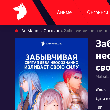
Аниме
Онгоинги
AniMaunt
»
Онгоинг
» Забывчивая святая де
За
не
св
Mujikaku
Жанр:
Дата в
Тип: