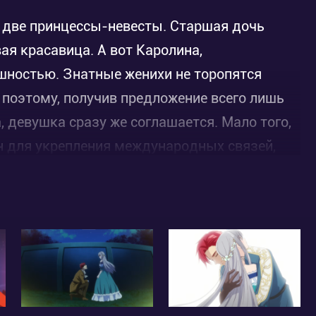
 две принцессы-невесты. Старшая дочь
ая красавица. А вот Каролина,
шностью. Знатные женихи не торопятся
 поэтому, получив предложение всего лишь
, девушка сразу же соглашается. Мало того,
н для укрепления международных связей,
 Каролины – жестокосердный, холодный и
оему родному герцогству, девушка выходит