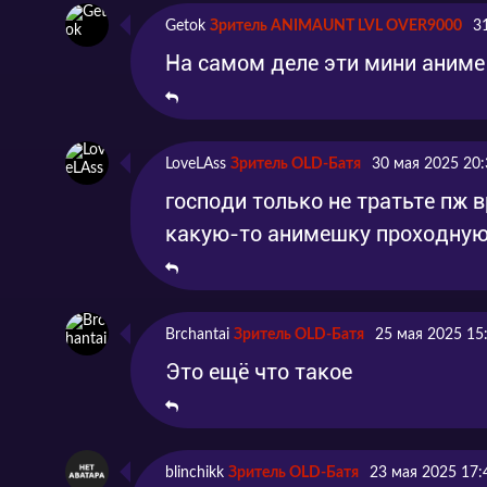
Getok
Зритель ANIMAUNT LVL OVER9000
3
На самом деле эти мини аниме
LoveLAss
Зритель OLD-Батя
30 мая 2025 20:
господи только не тратьте пж 
какую-то анимешку проходну
Brchantai
Зритель OLD-Батя
25 мая 2025 15
Это ещё что такое
blinchikk
Зритель OLD-Батя
23 мая 2025 17: