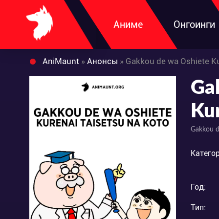
Аниме
Онгоинги
AniMaunt
»
Анонсы
» Gakkou de wa Oshiete Ku
Ga
Kur
Gakkou d
Категор
Год:
Тип: