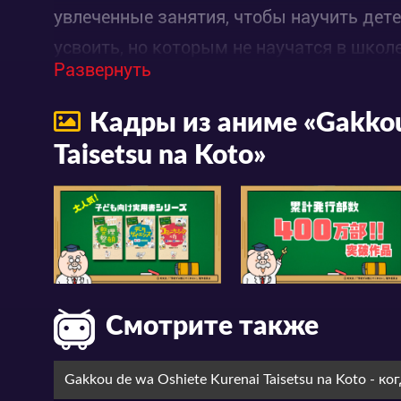
увлеченные занятия, чтобы научить де
усвоить, но которым не научатся в школе
Развернуть
Кадры из аниме «Gakkou
Taisetsu na Koto»
Смотрите также
Gakkou de wa Oshiete Kurenai Taisetsu na Koto - ко