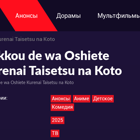
Анонсы
Дорамы
Мультфильм
renai Taisetsu na Koto
kkou de wa Oshiete
enai Taisetsu na Koto
e wa Oshiete Kurenai Taisetsu na Koto
ии:
Анонсы
Аниме
Детское
Комедия
2025
ТВ