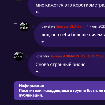
мне кажется это короткометраж
dawefave
Зритель OLD-Батя
4 июня 202
лол, оно себя больше ничем 
Kosandra
Зритель ANIMAUNT LVL OVER9000
Снова странный анонс
Информация
Посетители, находящиеся в группе
Гости
, не
публикации.