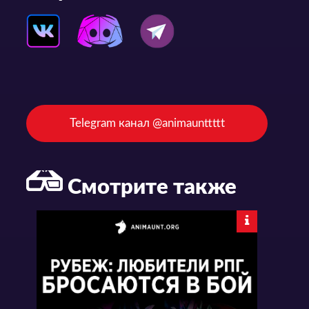
Telegram канал @animaunttttt
Смотрите также