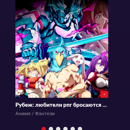
+
Рубеж: любители рпг бросаются в бой 2
С
Аниме / Фэнтези