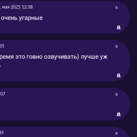
1 мая 2025 12:38
0
 очень угарные
35
0
время это говно озвучивать) лучше уж
ю
:07
0
45
0