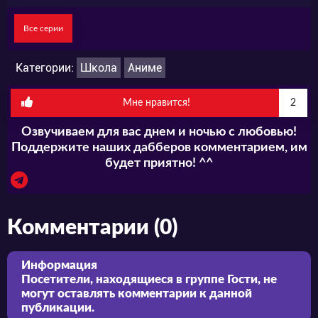
одноклассников. Только школьник не
Все серии
намерен отступать, он твердо решил
осуществить задуманное и поэтому пойдет
Категории:
Школа
Аниме
до конца, пока не добьется желаемого и не
Мне нравится!
2
выступит перед учениками и педагогами.
Озвучиваем для вас днем и ночью с любовью!
Поддержите наших дабберов комментарием, им
будет приятно! ^^
Комментарии (0)
Информация
Посетители, находящиеся в группе
Гости
, не
могут оставлять комментарии к данной
публикации.