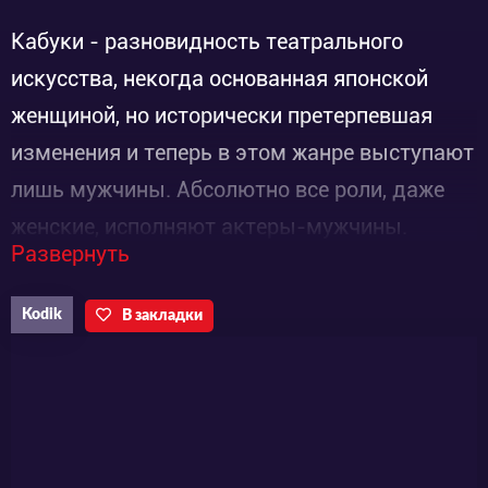
Кабуки - разновидность театрального
искусства, некогда основанная японской
женщиной, но исторически претерпевшая
изменения и теперь в этом жанре выступают
лишь мужчины. Абсолютно все роли, даже
женские, исполняют актеры-мужчины.
Развернуть
Сегодня в их репертуар входит не только
изначальный танец, но и песни,
Kodik
В закладки
драматические сюжеты, яркие красочные
костюмированные представления и, конечно
же, сложнейший грим. Каждая сценка
наполнена глубоким смыслом и
рассказывает смотрящим эмоциональную