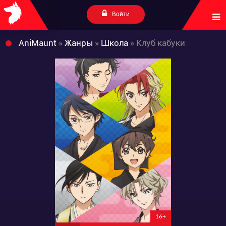
Войти
AniMaunt
»
Жанры
»
Школа
» Клуб кабуки
16+