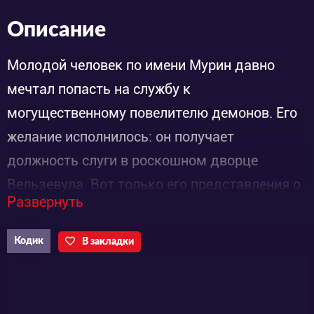
Описание
Молодой человек по имени Мурин давно
мечтал попасть на службу к
могущественному повелителю демонов. Его
желание исполнилось: он получает
должность слуги в роскошном дворце
Вельзевула. Вот только его представления о
Развернуть
Сатане были далеки от реальности.
Оказалось, властелин преисподней – это не
Кодик
В закладки
огромное чудовище, которое без устали
пытает грешников, а привлекательная,
немного рассеянная девушка. Которая, к