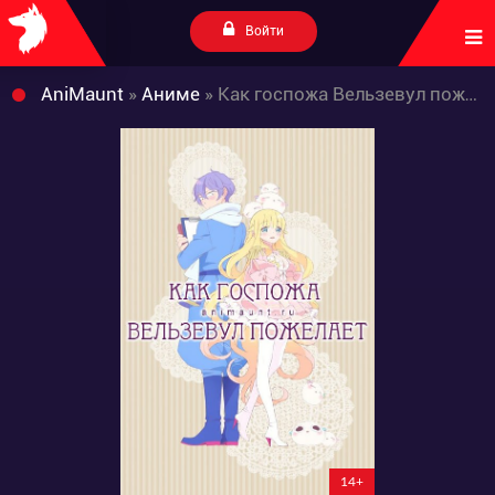
Войти
AniMaunt
»
Аниме
» Как госпожа Вельзевул пожелает
14+