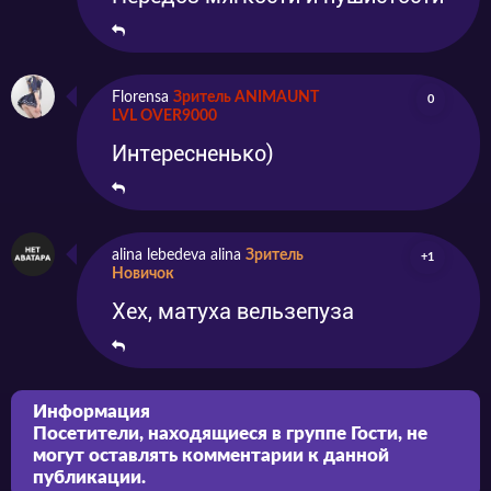
Florensa
Зритель ANIMAUNT
0
LVL OVER9000
Интересненько)
alina lebedeva alina
Зритель
+1
Новичок
Хех, матуха вельзепуза
Информация
Посетители, находящиеся в группе
Гости
, не
могут оставлять комментарии к данной
публикации.