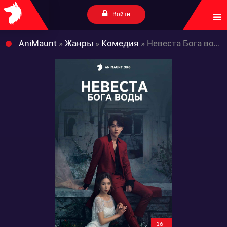
Войти
AniMaunt
»
Жанры
»
Комедия
» Невеста Бога воды
16+