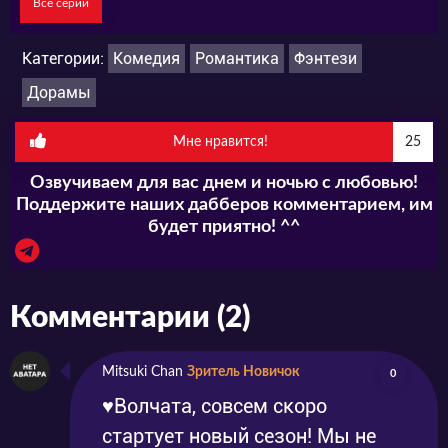
Все серии
сваливается Со А на голову и удирает,
прихватив из ее сумки грязный халат. Для
Категории:
Комедия
Романтика
Фэнтези
девушки он – всего лишь очередной
Дорамы
безумец, возомнивший себя кем-то вроде
Мне нравится!
25
Наполеона. Но для Ха Бэка, растерявшего по
Озвучиваем для вас днем и ночью с любовью!
дороге на землю всю свою божескую силу,
Поддержите наших дабберов комментарием, им
она оказывается единственной надеждой
будет приятно! ^^
вернуться домой.
Комментарии (2)
Сумеет ли он найти и спасти девушку? И
какие приключения будут ждать его в
Mitsuki Chan
Зритель Новичок
0
современном мире, где люди потеряли веру в
♥Волчата, совсем скоро
высшие силы?
стартует новый сезон! Мы не