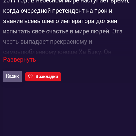
2017 год. В небесном мире наступает время,
когда очередной претендент на трон и
звание всевышнего императора должен
испытать свое счастье в мире людей. Эта
честь выпадает прекрасному и
самовлюбленному юноше Ха Бэку. Он
Развернуть
рассчитывает быстро завершить свою
миссию на Земле, чтобы поскорее заменить
Кодик
В закладки
уставшего от долгого пребывания на троне
властелина. Но Верховный жрец советует Ха
Бэку внимательней изучить мир людей,
оставшись среди них чуть дольше, чем он
планировал…