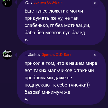
V1nS
Зритель OLD-Батя
0
Ещё тупее сюжетик могли
придумать же ну, че так
слабенько, гг без мотивации,
баба без мозгов лул базед
mySadness
Зритель OLD-Батя
0
прикол в том, что в нашем мире
вот таких мальчиков с такими
проблемами даже не
подпускают к себе тяночки))
базовй минимум же