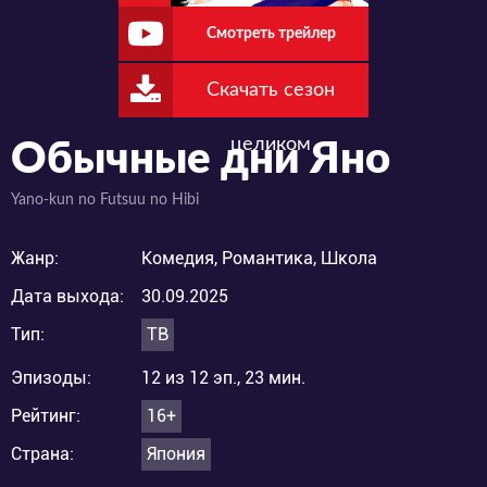
Смотреть трейлер
Скачать сезон
целиком
Обычные дни Яно
Yano-kun no Futsuu no Hibi
Жанр:
Комедия, Романтика, Школа
Дата выхода:
30.09.2025
Тип:
ТВ
Эпизоды:
12 из 12 эп., 23 мин.
Рейтинг:
16+
Страна:
Япония