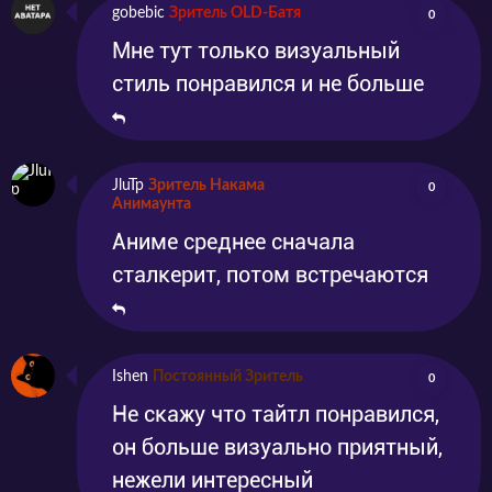
gobebic
Зритель OLD-Батя
0
Мне тут только визуальный
стиль понравился и не больше
JluTp
Зритель Накама
0
Анимаунта
Аниме среднее сначала
сталкерит, потом встречаются
Ishen
Постоянный Зритель
0
Не скажу что тайтл понравился,
он больше визуально приятный,
нежели интересный