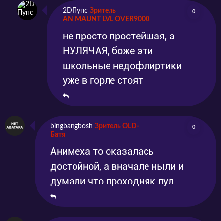
2DПупс
Зритель
0
ANIMAUNT LVL OVER9000
не просто простейшая, а
НУЛЯЧАЯ, боже эти
школьные недофлиртики
уже в горле стоят
bingbangbosh
Зритель OLD-
0
Батя
Анимеха то оказалась
достойной, а вначале ныли и
думали что проходняк лул