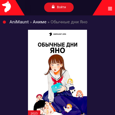
Войти
AniMaunt
»
Аниме
» Обычные дни Яно
2025