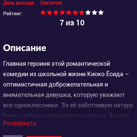
День выхода:
Закончен
Рейтинг:
7
из 10
Описание
Главная героиня этой романтической
комедии из школьной жизни Киоко Ёсида –
оптимистичная доброжелательная и
внимательная девушка, которую уважают
все одноклассники. За её заботливую натуру
Киоко избрана президентом класса. В один
Развернуть
их первых же учебных дней её сосед по парте
Яно Цуёши приходит в школу весь в синяках.