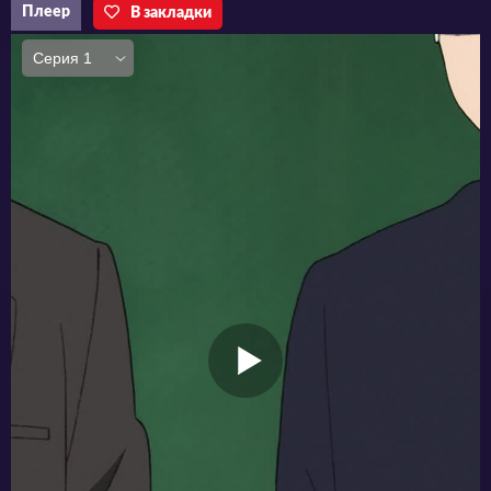
Плеер
В закладки
Переживая за благополучие Яно и желая
узнать о причинах его травм, Киоко
незаметно следует за одноклассником по
дороге домой и узнаёт о том, что парень
удивительно неуклюж. Приняв решение
оберегать его, Киоко постоянно носит с собой
аптечку и обрабатывает все ушибы и
царапины Яно.