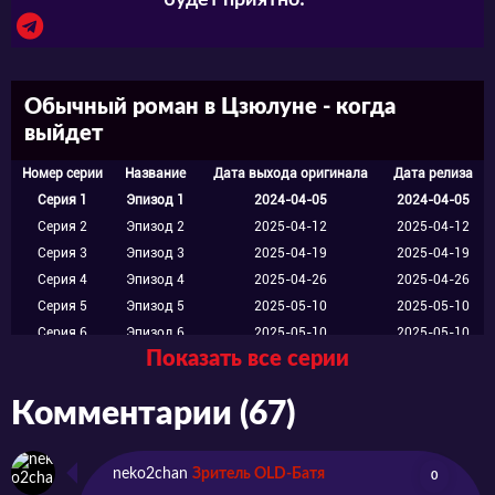
будет приятно! ^^
Обычный роман в Цзюлуне - когда
выйдет
Номер серии
Название
Дата выхода оригинала
Дата релиза
Серия 1
Эпизод 1
2024-04-05
2024-04-05
Серия 2
Эпизод 2
2025-04-12
2025-04-12
Серия 3
Эпизод 3
2025-04-19
2025-04-19
Серия 4
Эпизод 4
2025-04-26
2025-04-26
Серия 5
Эпизод 5
2025-05-10
2025-05-10
Серия 6
Эпизод 6
2025-05-10
2025-05-10
Показать все серии
Серия 7
Эпизод 7
2025-05-17
2025-05-17
Серия 8
Эпизод 8
2025-05-24
2025-05-24
Комментарии (67)
Серия 9
Эпизод 9
2025-05-31
2025-05-31
Серия 10
Эпизод 10
2025-06-07
2025-06-07
Серия 11
Эпизод 11
2025-06-14
2025-06-14
neko2chan
Зритель OLD-Батя
0
Серия 12
Эпизод 12
2025-06-21
2025-06-21