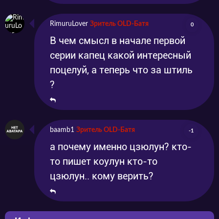
RimuruLover
Зритель OLD-Батя
0
В чем смысл в начале первой
серии капец какой интересный
поцелуй, а теперь что за штиль
?
baamb1
Зритель OLD-Батя
-1
а почему именно цзюлун? кто-
то пишет коулун кто-то
цзюлун.. кому верить?