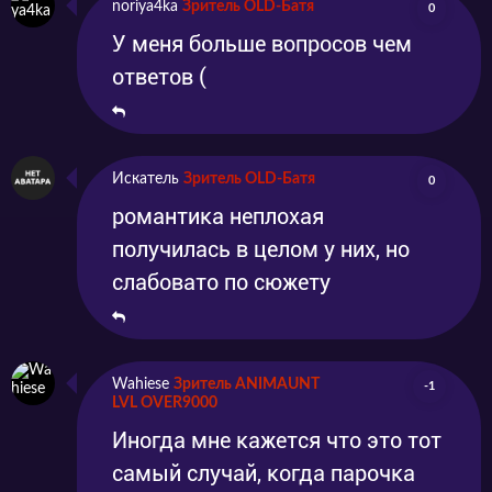
noriya4ka
Зритель OLD-Батя
0
У меня больше вопросов чем
ответов (
Искатель
Зритель OLD-Батя
0
романтика неплохая
получилась в целом у них, но
слабовато по сюжету
Wahiese
Зритель ANIMAUNT
-1
LVL OVER9000
Иногда мне кажется что это тот
самый случай, когда парочка