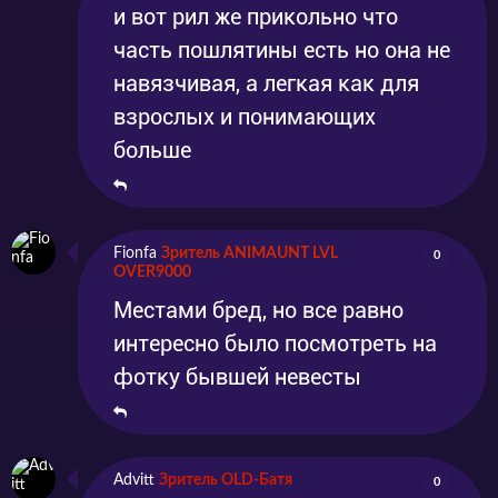
и вот рил же прикольно что
Серия 13
Эпизод 13
2025-06-28
2025-06-28
часть пошлятины есть но она не
навязчивая, а легкая как для
взрослых и понимающих
больше
Fionfa
Зритель ANIMAUNT LVL
0
OVER9000
Местами бред, но все равно
интересно было посмотреть на
фотку бывшей невесты
Advitt
Зритель OLD-Батя
0