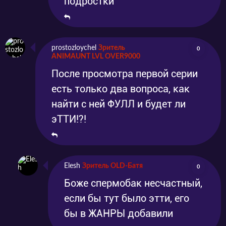
подростки
prostozloychel
Зритель
0
ANIMAUNT LVL OVER9000
После просмотра первой серии
есть только два вопроса, как
найти с ней ФУЛЛ и будет ли
эТТИ!?!
Elesh
Зритель OLD-Батя
0
Боже спермобак несчастный,
если бы тут было этти, его
бы в ЖАНРЫ добавили