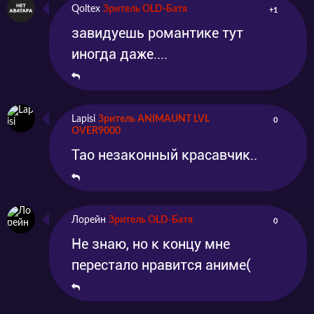
Qoltex
Зритель OLD-Батя
+1
завидуешь романтике тут
иногда даже....
Lapisi
Зритель ANIMAUNT LVL
0
OVER9000
Тао незаконный красавчик..
Лорейн
Зритель OLD-Батя
0
Не знаю, но к концу мне
перестало нравится аниме(