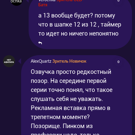
Verochka
Зритель OLD-
0
Батя
а 13 вообще будет? потому
что в шапке 12 из 12 , таймер
то идет но ничего непонятно
AlexQuartz
Зритель Новичок
0
Озвучка просто редкостный
позор. На середине первой
серии точно понял, что такое
слушать себя не уважать.
Рекламная вставка прямо в
трепетном моменте?
Позорище. Пинком из