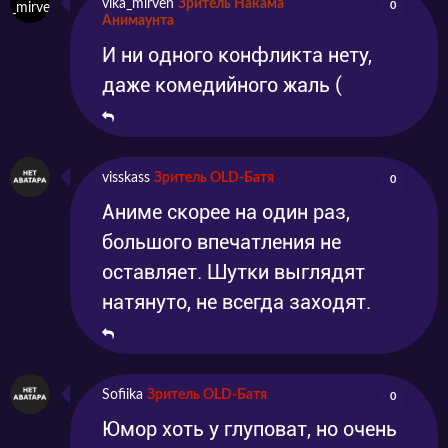
vika_mirven
Зритель Накама
0
Анимаунта
И ни одного конфликта нету,
даже комедийного жаль (
visskass
Зритель OLD-Батя
0
Аниме скорее на один раз,
большого впечатления не
оставляет. Шутки выглядят
натянуто, не всегда заходят.
Sofiika
Зритель OLD-Батя
0
Юмор хоть у глуповат, но очень