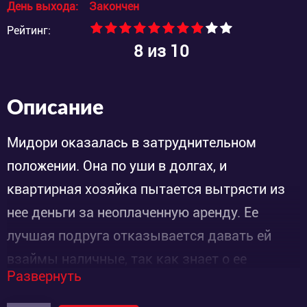
День выхода:
Закончен
Рейтинг:
8
из 10
Описание
Мидори оказалась в затруднительном
положении. Она по уши в долгах, и
квартирная хозяйка пытается вытрясти из
нее деньги за неоплаченную аренду. Ее
лучшая подруга отказывается давать ей
взаймы наличные, так как знает о ее
Развернуть
проделках. Возможно, немного
издевательств помогло бы. Или мелкое