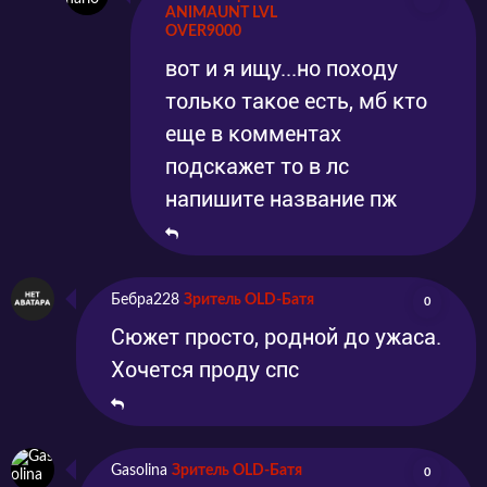
ANIMAUNT LVL
OVER9000
вот и я ищу...но походу
только такое есть, мб кто
еще в комментах
подскажет то в лс
напишите название пж
Бебра228
Зритель OLD-Батя
0
Сюжет просто, родной до ужаса.
Хочется проду спс
Gasolina
Зритель OLD-Батя
0