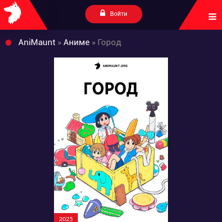
Войти
AniMaunt
»
Аниме
» Город
2025