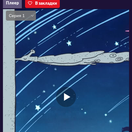
Плеер
В закладки
воровство? Ни то, ни другое не приемлемо.
Возможно, поиск работы все бы уладил... Но
работа означает, что в большом городе
остается меньше времени на веселые
приключения...