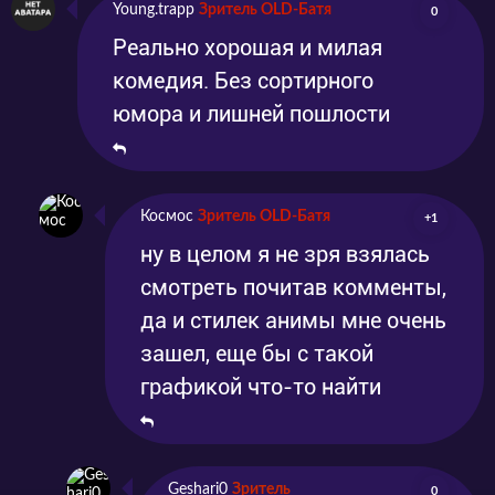
Young.trapp
Зритель OLD-Батя
0
Реально хорошая и милая
комедия. Без сортирного
юмора и лишней пошлости
Космос
Зритель OLD-Батя
+1
ну в целом я не зря взялась
смотреть почитав комменты,
да и стилек анимы мне очень
зашел, еще бы с такой
графикой что-то найти
Geshari0
Зритель
0