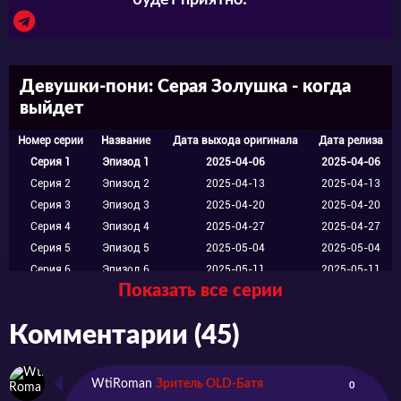
будет приятно! ^^
Девушки-пони: Серая Золушка - когда
выйдет
Номер серии
Название
Дата выхода оригинала
Дата релиза
Серия 1
Эпизод 1
2025-04-06
2025-04-06
Серия 2
Эпизод 2
2025-04-13
2025-04-13
Серия 3
Эпизод 3
2025-04-20
2025-04-20
Серия 4
Эпизод 4
2025-04-27
2025-04-27
Серия 5
Эпизод 5
2025-05-04
2025-05-04
Серия 6
Эпизод 6
2025-05-11
2025-05-11
Показать все серии
Серия 7
Эпизод 7
2025-05-18
2025-05-18
Серия 8
Эпизод 8
2025-05-25
2025-05-25
Комментарии (45)
Серия 9
Эпизод 9
2025-06-01
2025-06-01
Серия 10
Эпизод 10
2025-06-08
2025-06-08
Серия 11
Эпизод 11
2025-06-15
2025-06-15
WtiRoman
Зритель OLD-Батя
0
Серия 12
Эпизод 12
2025-06-22
2025-06-22