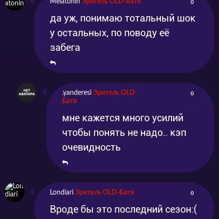
Melatonin
Зритель OLD-Батя
0
да уж, понимаю тотальный шок
у остальных, по поводу её
забега
.yanderesi
Зритель OLD-
0
Батя
мне кажется много усилий
чтобы понять не надо.. кэп
очевидность
Londiari
Зритель OLD-Батя
0
Вроде бы это последний сезон:(