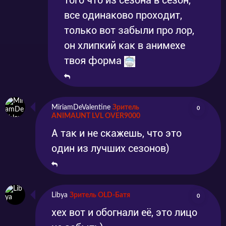
того что из сезона в сезон,
все одинаково проходит,
только вот забыли про лор,
он хлипкий как в анимехе
твоя форма
MiriamDeValentine
Зритель
0
ANIMAUNT LVL OVER9000
А так и не скажешь, что это
один из лучших сезонов)
Libya
Зритель OLD-Батя
0
хех вот и обогнали её, это лицо