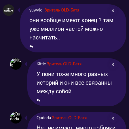
yuwvix_
Зритель OLD-Батя
0
они вообще имеют конец ? там
уже миллион частей можно
насчитать..
Kittie
Зритель OLD-Батя
0
У пони тоже много разных
историй и они все связанны
между собой
Qudoda
Зритель OLD-Батя
0
Нет не имеют, много побочки