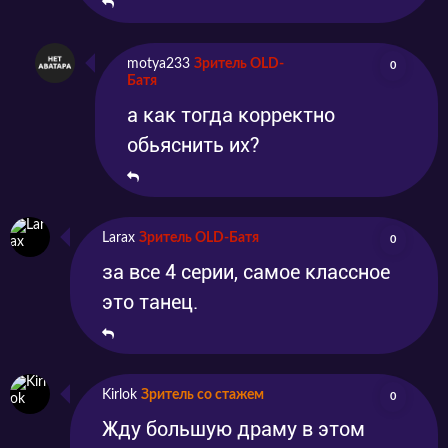
motya233
Зритель OLD-
0
Батя
а как тогда корректно
обьяснить их?
Larax
Зритель OLD-Батя
0
за все 4 серии, самое классное
это танец.
Kirlok
Зритель со стажем
0
Жду большую драму в этом