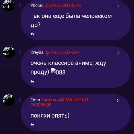
Phorad
Зритель OLD-Батя
0
так она еще была человеком
до?
Kreyda
Зритель OLD-Батя
0
очень классное аниме, жду
проду)
Ornn
Зритель ANIMAUNT LVL
0
OVER9000
поняхи опять)