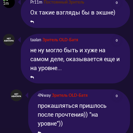
Pr11m
Постоянный Зритель
0
Ох такие взгляды бы в экшне)
taalan
Зритель OLD-Батя
0
не ну могло быть и хуже на
самом деле, оказывается еще и
на уровне...
4Nway
Зритель OLD-Батя
0
прокашляться пришлось
после прочтения)) "на
уровне"))