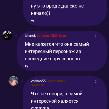
ну это вроде далеко не
начало))
Utenok
Зритель OLD-Батя
0
Мне кажется что она самый
интересный персонаж за
последние пару сезонов
vadim655
Постоянный
0
Зритель
Что не говори, а самой
интересной является
судзука..