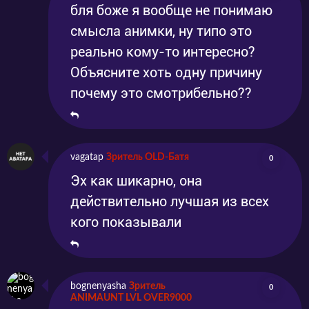
бля боже я вообще не понимаю
Серия 13
Эпизод 13
2025-06-29
2025-06-29
смысла анимки, ну типо это
реально кому-то интересно?
Объясните хоть одну причину
почему это смотрибельно??
vagatap
Зритель OLD-Батя
0
Эх как шикарно, она
действительно лучшая из всех
кого показывали
bognenyasha
Зритель
0
ANIMAUNT LVL OVER9000