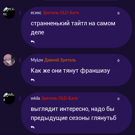
есикс
Зритель OLD-Батя
0
странненький тайтл на самом
деле
MyLov
Давний Зритель
0
Как же они тянут франшизу
wkila
Зритель OLD-Батя
0
выглядит интересно, надо бы
предыдущие сезоны глянутьб