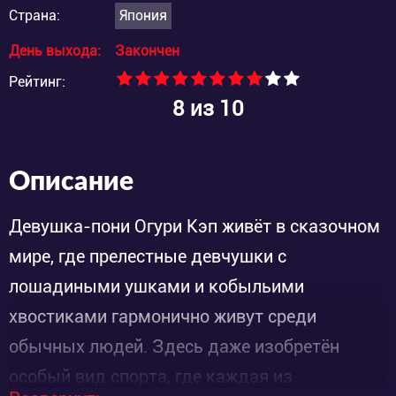
Страна:
Япония
День выхода:
Закончен
Рейтинг:
8
из 10
Описание
Девушка-пони Огури Кэп живёт в сказочном
мире, где прелестные девчушки с
лошадиными ушками и кобыльими
хвостиками гармонично живут среди
обычных людей. Здесь даже изобретён
особый вид спорта, где каждая из