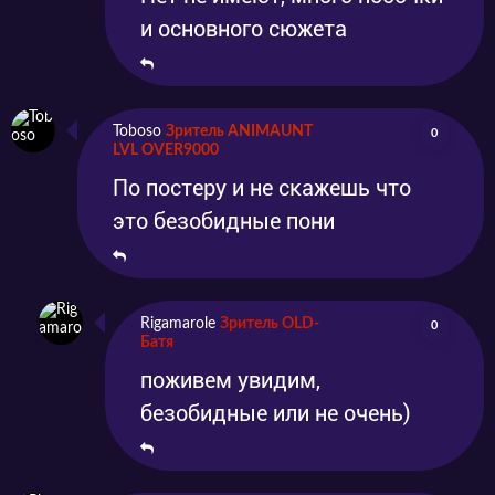
и основного сюжета
Toboso
Зритель ANIMAUNT
0
LVL OVER9000
По постеру и не скажешь что
это безобидные пони
Rigamarole
Зритель OLD-
0
Батя
поживем увидим,
безобидные или не очень)