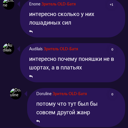
Enone
Зритель OLD-Батя
+1
интересно сколько у них
лошадиных сил
Audilais
Зритель OLD-Батя
0
интересно почему поняшки не в
шортах, а в платьях
Doruline
Зритель OLD-Батя
0
потому что тут был бы
совсем другой жанр