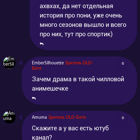
ахвхах, да нет отдельная
история про пони, уже очень
много сезонов вышло и всего
про них, тут про спортик)
EmberSilhouette
Зритель OLD-
0
Батя
Зачем драма в такой чилловой
анимешечке
Amuma
Зритель OLD-Батя
0
Скажите а у вас есть ютуб
канал?