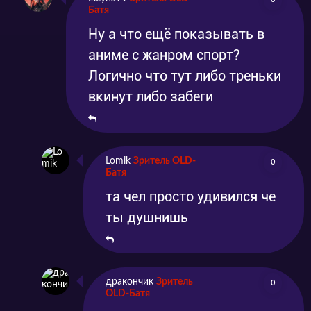
Батя
Ну а что ещё показывать в
аниме с жанром спорт?
Логично что тут либо треньки
вкинут либо забеги
Lomik
Зритель OLD-
0
Батя
та чел просто удивился че
ты душнишь
дракончик
Зритель
0
OLD-Батя