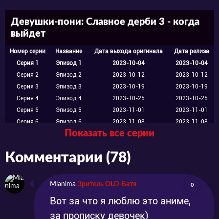
Девушки-пони: Славное дерби 3 - когда
выйдет
Номер серии
Название
Дата выхода оригинала
Дата релиза
Серия 1
Эпизод 1
2023-10-04
2023-10-04
Серия 2
Эпизод 2
2023-10-12
2023-10-12
Серия 3
Эпизод 3
2023-10-19
2023-10-19
Серия 4
Эпизод 4
2023-10-25
2023-10-25
Серия 5
Эпизод 5
2023-11-01
2023-11-01
Серия 6
Эпизод 6
2023-11-08
2023-11-08
Показать все серии
Серия 7
Эпизод 7
2023-11-15
2023-11-15
Серия 8
Эпизод 8
2023-11-23
2023-11-23
Комментарии (78)
Серия 9
Эпизод 9
2023-11-30
2023-11-30
Серия 10
Эпизод 10
2023-12-07
2023-12-07
Серия 11
Эпизод 11
2023-12-14
2023-12-14
Mlanima
Зритель OLD-Батя
0
Серия 12
Эпизод 12
2023-12-21
2023-12-21
Вот за что я люблю это аниме,
Серия 13
Эпизод 13
2023-12-27
2023-12-27
за прописку девочек)