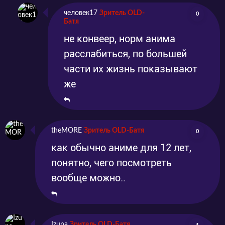
человек17
Зритель OLD-
0
Батя
не конвеер, норм анима
расслабиться, по большей
части их жизнь показывают
же
theMORE
Зритель OLD-Батя
0
как обычно аниме для 12 лет,
понятно, чего посмотреть
вообще можно..
Izuna
Зритель OLD-Батя