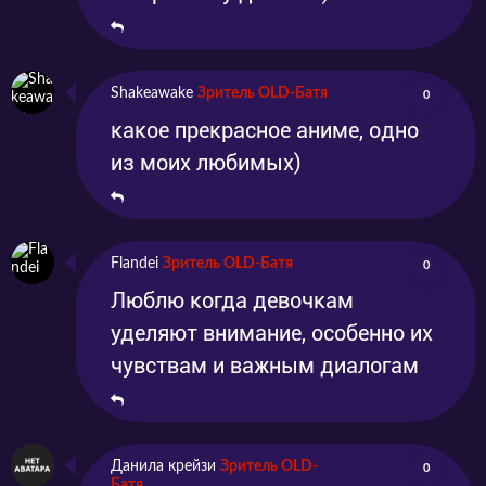
Shakeawake
Зритель OLD-Батя
0
какое прекрасное аниме, одно
из моих любимых)
Flandei
Зритель OLD-Батя
0
Люблю когда девочкам
уделяют внимание, особенно их
чувствам и важным диалогам
Данила крейзи
Зритель OLD-
0
Батя