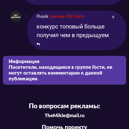
Pivasik
Зритель OLD-Батя
0
конкурс топовый больше
получил чем в предыщуем
Информация
Посетители, находящиеся в группе
Гости
, не
могут оставлять комментарии к данной
публикации.
По вопросам рекламы:
TheMikle@mail.ru
Помочь проекту