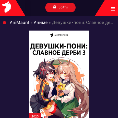
Войти
AniMaunt
»
Аниме
» Девушки-пони: Славное дерби 3
2023