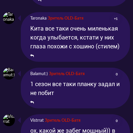
Taronaka
Зритель OLD-Батя
+1
Кита все таки очень миленькая
когда улыбается, кстати у них
глаза похожи с хошино (стилем)
Balamut:)
Зритель OLD-Батя
0
1 сезон все таки планку задал и
не побит
Vistrrat
Зритель OLD-Батя
0
ох, какой же забег мощный)) в