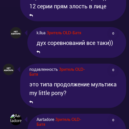
12 серии прям злость в лице
k.llua
Зритель OLD-Батя
0
дух соревнований все таки))
подавленность
Зритель OLD-
0
Батя
это типа продолжение мультика
my little pony?
Aartadore
Зритель OLD-
0
Батя