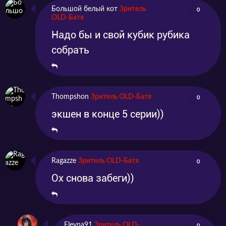
Большой белый кот
Зритель
0
OLD-Батя
Надо бы и свой кубик рубика
собрать
Thompshon
Зритель OLD-Батя
0
экшен в конце 5 серии))
Ragazze
Зритель OLD-Батя
0
Ох снова забеги))
Eleyna91
Зритель OLD-
0