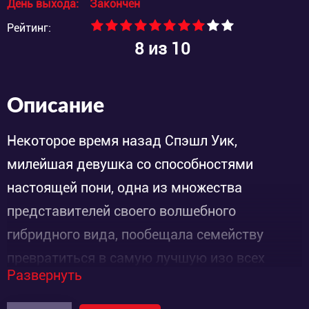
День выхода:
Закончен
Рейтинг:
8
из 10
Описание
Некоторое время назад Спэшл Уик,
милейшая девушка со способностями
настоящей пони, одна из множества
представителей своего волшебного
гибридного вида, пообещала семейству
превратиться в самую лучшую изо всех
Развернуть
собратьев по разновидности, участвующих в
скачках и других состязаниях. Именно ради