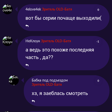
4elove4ek
Зритель OLD-Батя
0
вот бы серии почаще выходили(
НеКлоун
Зритель OLD-Батя
-1
а ведь это похоже последняя
часть , да??
Бабка под подъездом
0
Зритель OLD-Батя
хз, я заеблась смотреть