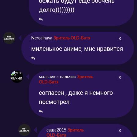
бежать будут еще ооочень
долго)))))))))
Nerealnaya
Зритель OLD-Батя
0
миленькое аниме, мне нравится
мальчик с пальчик
Зритель
0
OLD-Батя
согласен , даже я немного
посмотрел
саша2015
Зритель
0
OLD-Батя