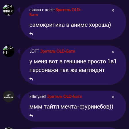
сижка с кофе
Зритель OLD-
0
Батя
самокритика в аниме хороша)
LOFT
Зритель OLD-Батя
0
у меня вот в геншине просто 1в1
персонажи так же выглядят
killmySelf
Зритель OLD-Батя
0
ммм тайтл мечта-фурииебов))