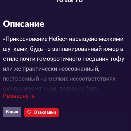
Описание
«Прикосновение Небес» насыщено мелкими
шутками, будь то запланированный юмор в
стиле почти гомоэротичного поедания тофу
или же практически неосознанный,
построенный на мелких несоответствиях
ожиданиям от сцен, должных быть
Развернуть
серьёзными, но получающих внезапную
развязку с поразительно выверенным
Кодик
В закладки
комедийным таймингом. Но что главное, все
шутеечки не выбиваются из темпа и