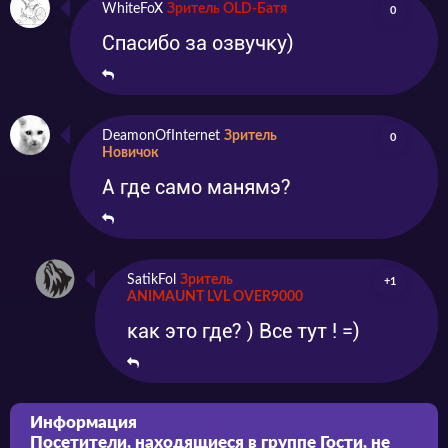
WhiteFoX
Зритель OLD-Батя
0
Спасибо за озвучку)
DeamonOfInternet
Зритель
0
Новичок
А где само манямэ?
SatikFol
Зритель
+1
ANIMAUNT LVL OVER9000
как это где? ) Все тут ! =)
Информация
Посетители, находящиеся в группе
Гости
, не