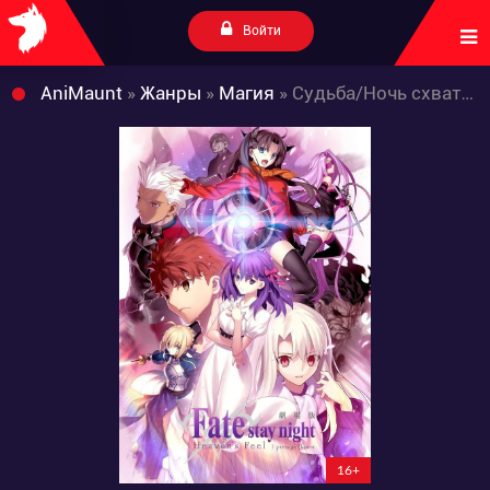
Войти
AniMaunt
»
Жанры
»
Магия
» Судьба/Ночь схватки: Прикосновение небес I. Цветок предзнаменования
16+