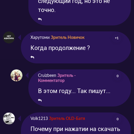
следующий год, но это не
неожиданного развития персонажей. На
точно.
текущий момент это лучший представитель
франчайза, имеющий ровно один
критический недостаток: перед нами лишь
Харутоми
Зритель Новичок
+1
первая часть трилогии. И точная дата релиза
Когда продолжение ?
продолжения до сих пор не определена.
Cruizbeen
Зритель -
0
Комментатор
В этом году... Так пишут...
Volk1213
Зритель OLD-Батя
0
Почему при нажатии на скачать