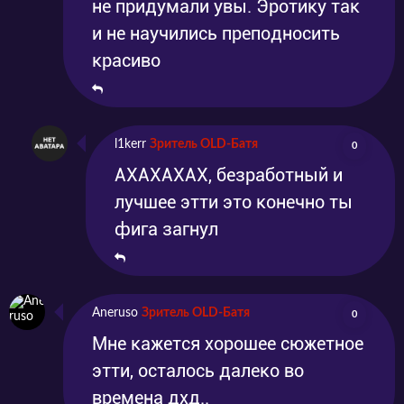
не придумали увы. Эротику так
и не научились преподносить
красиво
l1kerr
Зритель OLD-Батя
0
АХАХАХАХ, безработный и
лучшее этти это конечно ты
фига загнул
Aneruso
Зритель OLD-Батя
0
Мне кажется хорошее сюжетное
этти, осталось далеко во
времена дхд..