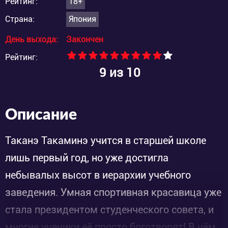
Рейтинг:
18+
Страна:
Япония
День выхода:
Закончен
Рейтинг:
9
из 10
Описание
Таканэ Такаминэ учится в старшей школе
лишь первый год, но уже достигла
небывалых высот в иерархии учебного
заведения. Умная спортивная красавица уже
стала президентом студенческого совета, и
многие ученики её просто боготворят! В чём