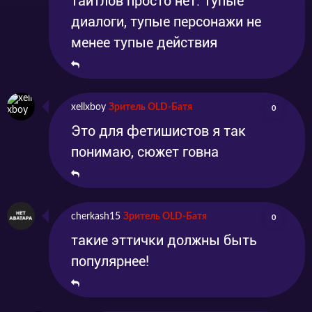
тайтлов просто нет. Тупые
диалоги, тупые персонажи не
менее тупые действия
xellxboy
Зритель OLD-Батя
0
Это для фетишистов я так
понимаю, сюжет говна
cherkash15
Зритель OLD-Батя
0
такие эттички должны быть
популярнее!