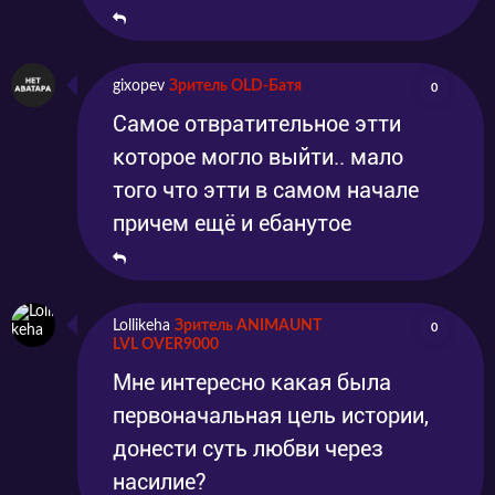
gixopev
Зритель OLD-Батя
0
Самое отвратительное этти
которое могло выйти.. мало
того что этти в самом начале
причем ещё и ебанутое
Lollikeha
Зритель ANIMAUNT
0
LVL OVER9000
Мне интересно какая была
первоначальная цель истории,
донести суть любви через
насилие?