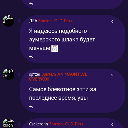
ДЕА
Зритель OLD-Батя
0
Я надеюсь подобного
зумерского шлака будет
меньше
spYzer
Зритель ANIMAUNT LVL
0
OVER9000
Самое блевотное этти за
последнее время, увы
Cackeronn
Зритель OLD-Батя
0