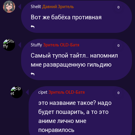
Shelit
Давний Зритель
0
Вот же бабёха противная
Stuffy
Зритель OLD-Батя
0
Самый тупой тайтл.. напомнил
мне развращенную гильдию
cipet
Зритель OLD-Батя
0
это название такое? надо
будет пошарить, а то это
аниме лично мне
понравилось