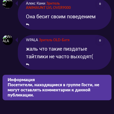
Алекс Ками
Зритель
0
ANIMAUNT LVL OVER9000
Она бесит своим поведением
WPALA
Зритель OLD-Батя
0
жаль что такие пиздатые
тайтлики не часто выходят(
Информация
Посетители, находящиеся в группе
Гости
, не
могут оставлять комментарии к данной
публикации.