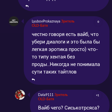
LyubovProkaznaya
Зритель
0
OLD-Батя
честно говоря есть вайб, что
убери диалоги и это была бы
легкая эротика просто) что-
то типу хентая без
проды..Никогда не понимала
сути таких тайтлов
Data9111
Зритель
+1
OLD-Батя
Вайб чего? Сиськотрсяса?