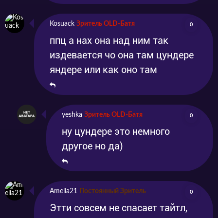
Kosuack
Зритель OLD-Батя
0
ппц а нах она над ним так
издевается чо она там цундере
яндере или как оно там
yeshka
Зритель OLD-Батя
0
ну цундере это немного
другое но да)
Amelia21
Постоянный Зритель
0
Этти совсем не спасает тайтл,