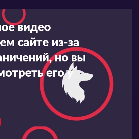
ное видео
ем сайте из-за
ничений, но вы
мотреть его у