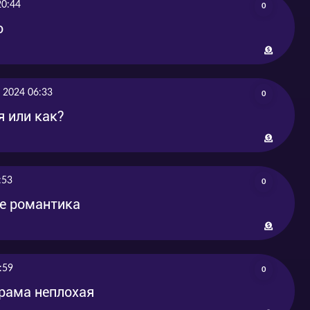
20:44
0
ю
 2024 06:33
0
я или как?
:53
0
же романтика
:59
0
рама неплохая