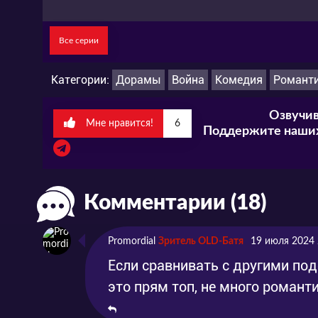
Все серии
Категории:
Дорамы
Война
Комедия
Романт
Озвучив
Мне нравится!
6
Поддержите наших
Комментарии (18)
Promordial
Зритель OLD-Батя
19 июля 2024 
Если сравнивать с другими по
это прям топ, не много романт