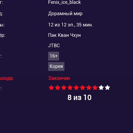
г:
Fenix_ice_black
д:
Дорамный мир
ы:
12 из 12 эп., 35 мин.
ёр:
Пак Кван Чхун
JTBC
:
16+
Корея
ыхода:
Закончен
:
8
из 10