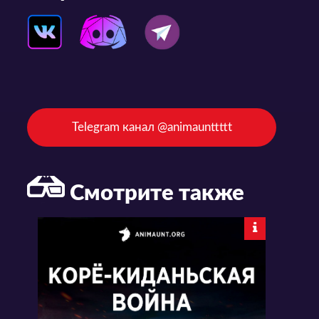
Telegram канал @animaunttttt
Смотрите также