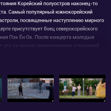
стояния Корейский полуостров наконец-то
кта. Самый популярный южнокорейский
гастроли, посвященные наступлению мирного
ерте присутствует боец северокорейского
чная Пэк Ён Ок. После концерта молодые
 это за начало романтических отношений.
ков
ить в армию.