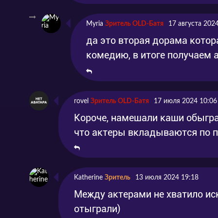
Myria
Зритель OLD-Батя
17 августа 202
да это вторая дорама котора
комедию, в итоге получаем 
rovel
Зритель OLD-Батя
17 июля 2024 10:06
Короче, намешали каши обыгра
что актеры вкладываются по п
Katherine
Зритель
13 июля 2024 19:18
Между актерами не хватило иск
отыграли)