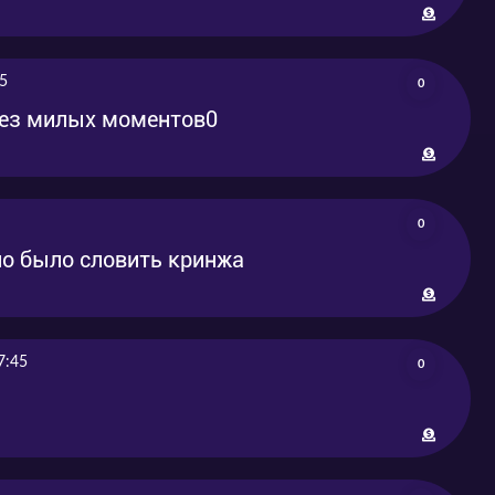
5
0
 без милых моментов0
0
но было словить кринжа
7:45
0