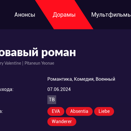
Анонсы
Дорамы
Мультфильм
овавый роман
ry Valentine | Pitaneun Yeonae
Романтика, Комедия, Военный
ыхода:
07.06.2024
ТВ
а:
EVA
Absentia
Liebe
Wanderer