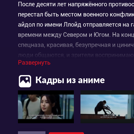
После десяти лет напряжённого противо
перестал быть местом военного конфли
айдол по имени Ллойд отправляется на 
времени между Севером и Югом. На конц
спецназа, красивая, безупречная и цини
люди общаются, и зрители воспринимают
Развернуть
Из-за возмущения миллионов поклонни
Ллойд отчаивается и отправляется служ
Кадры из аниме