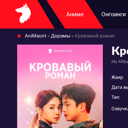
Аниме
Онгоинги
AniMaunt
»
Дорамы
» Кровавый роман
Кр
My Milita
Жанр:
Дата в
Тип:
Озвучк