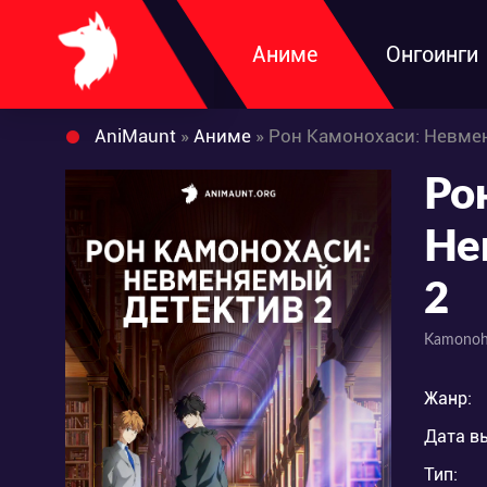
Аниме
Онгоинги
AniMaunt
»
Аниме
» Рон Камонохаси: Невме
Ро
Не
2
Kamonoha
Жанр:
Дата в
Тип: