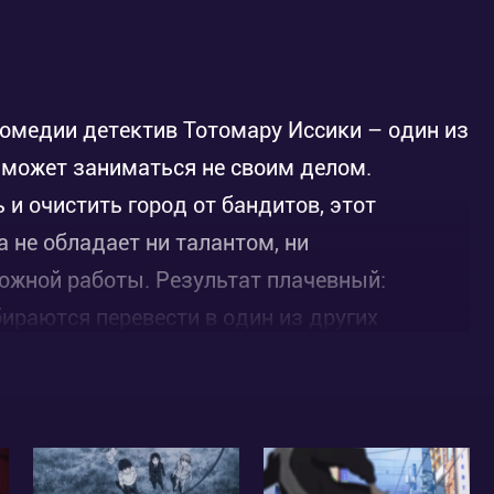
комедии детектив Тотомару Иссики – один из
к может заниматься не своим делом.
 и очистить город от бандитов, этот
 не обладает ни талантом, ни
ожной работы. Результат плачевный:
бираются перевести в один из других
рясающую работоспособность! Дойдя до
с таинственным гением сыска по имени Рон
авал блестящие надежды, но по таинственной
. Теперь он никак не проявляет себя,