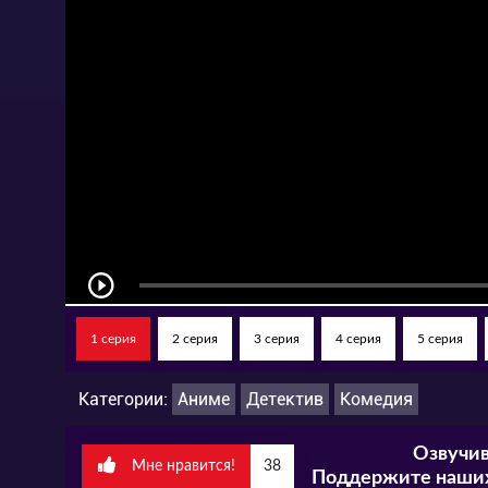
1 серия
2 серия
3 серия
4 серия
5 серия
Категории:
Аниме
Детектив
Комедия
Озвучив
Мне нравится!
38
Поддержите наших