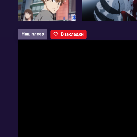
проживая в полном одиночестве. Каким 
Камонохаси работать в паре – неизвестно
окажется нераскрытым!
Наш плеер
В закладки