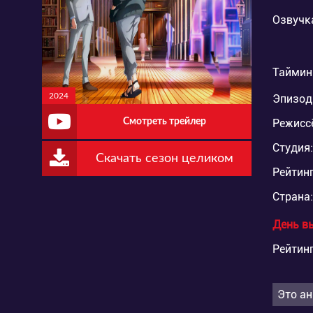
Озвучк
Таймин
2024
Эпизод
Смотреть трейлер
Режисс
Студия:
Скачать сезон целиком
Рейтинг
Страна:
День в
Рейтинг
Это ан