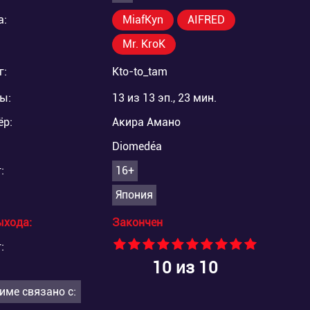
а:
MiafKyn
AIFRED
Mr. KroK
г:
Kto-to_tam
ы:
13 из 13 эп., 23 мин.
ёр:
Акира Амано
Diomedéa
:
16+
Япония
ыхода:
Закончен
:
10
из 10
име связано с: