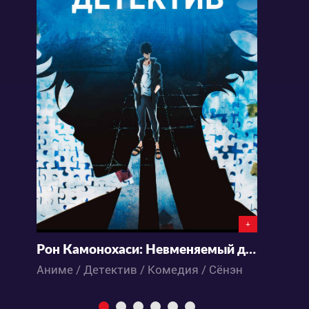
+
Рон Камонохаси: Невменяемый детектив
Д
Аниме / Детектив / Комедия / Сёнэн