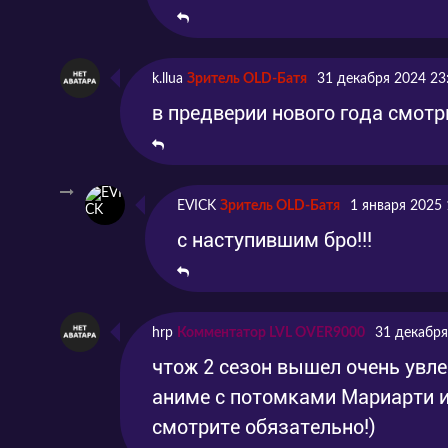
k.llua
Зритель OLD-Батя
31 декабря 2024 23
в предверии нового года смотр
EVICK
Зритель OLD-Батя
1 января 2025 
с наступившим бро!!!
hrp
Комментатор LVL OVER9000
31 декабря
чтож 2 сезон вышел очень увл
аниме с потомками Мариарти и
смотрите обязательно!)