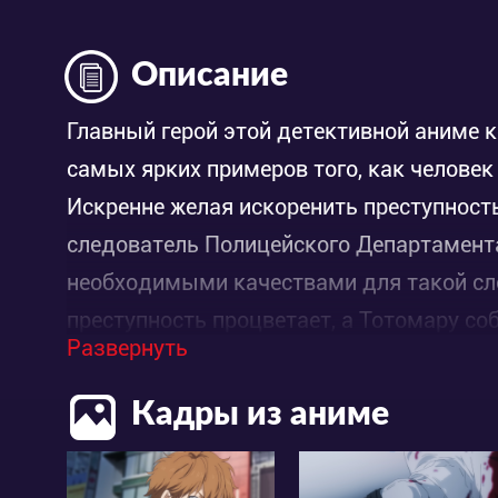
Описание
Главный герой этой детективной аниме 
самых ярких примеров того, как челове
Искренне желая искоренить преступность
следователь Полицейского Департамента
необходимыми качествами для такой сл
преступность процветает, а Тотомару со
Развернуть
отделов. И это всё несмотря на его пот
отчаянья, Иссики решил познакомиться 
Кадры из аниме
Камонохаси. Когда-то этот человек под
причине был лишён детективной лицензии