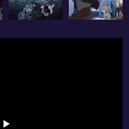
образом Иссики удалось уговорить
. Ясно только одно: теперь ни одно дело не