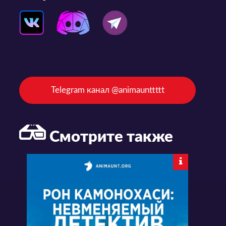
Telegram канал @animaunttttt
Смотрите также