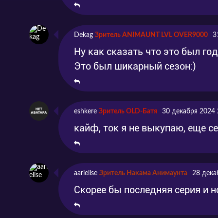
Dekag
Зритель ANIMAUNT LVL OVER9000
3
Ну как сказать что это был го
Это был шикарный сезон:)
eshkere
Зритель OLD-Батя
30 декабря 2024 
кайф, ток я не выкупаю, еще се
aarielise
Зритель Накама Анимаунта
28 дека
Скорее бы последняя серия и н