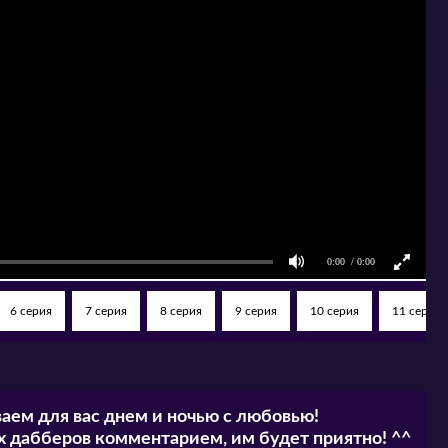
6 серия
7 серия
8 серия
9 серия
10 серия
11 серия
аем для вас днем и ночью с любовью!
 дабберов комментарием, им будет приятно! ^^