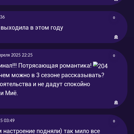
-03-10
2025-03-10
:36
0
-03-17
2025-03-17
выходила в этом году
-03-31
2025-03-31
-04-09
2025-04-09
преля 2025 22:25
0
инал!!! Потрясающая романтика!
 чем можно в 3 сезоне рассказывать?
ятельства и не дадут спокойно
и Миё.
5 03:49
0
 настроение подняли) так мило все