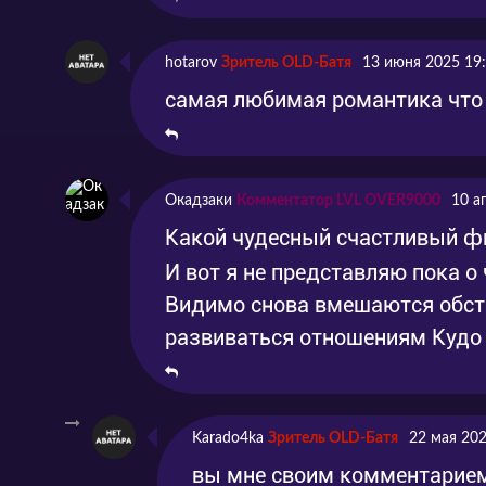
Серия 10
Эпизод 10
2025
hotarov
Зритель OLD-Батя
13 июня 2025 19
Серия 11
Эпизод 11
2025
самая любимая романтика что 
Серия 12
Эпизод 12
2025
Серия 13
Эпизод 13
2025
Окадзаки
Комментатор LVL OVER9000
10 а
Какой чудесный счастливый ф
И вот я не представляю пока о
Видимо снова вмешаются обсто
развиваться отношениям Кудо 
Karado4ka
Зритель OLD-Батя
22 мая 202
вы мне своим комментарием