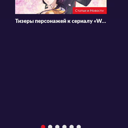
Статьи и Новости
Тизеры персонажей к сериалу «Watashi no Shiawase na Kekkon»