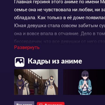
Главная героиня этого аниме по имени М
семье она не чувствовала ни любви, ни 
обладала. Как только в её доме появила
Юная девушка стала совсем забитым сущ
она и вовсе впала в отчаяние. Дело в то
бессердечен, что все девушки от него с
Развернуть
общаться с женихом, она стала понимать
Кадры из аниме