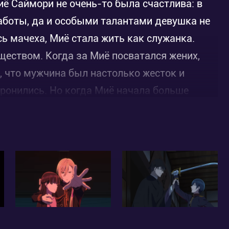
иё Саймори не очень-то была счастлива: в
заботы, да и особыми талантами девушка не
сь мачеха, Миё стала жить как служанка.
еством. Когда за Миё посватался жених,
м, что мужчина был настолько жесток и
торонились. Но когда Миё начала больше
, насколько он приятный человек.