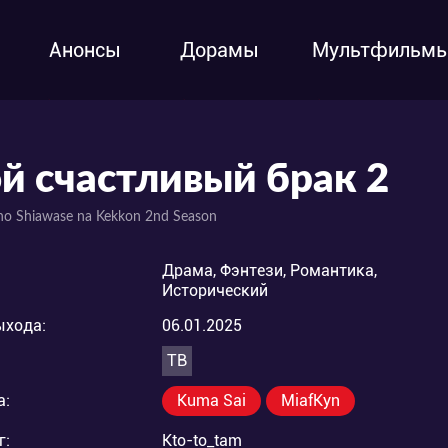
Анонсы
Дорамы
Мультфильм
й счастливый брак 2
no Shiawase na Kekkon 2nd Season
Драма, Фэнтези, Романтика,
Исторический
ыхода:
06.01.2025
ТВ
а:
Kuma Sai
MiafKyn
г:
Kto-to_tam