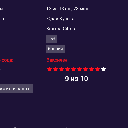
ы:
13 из 13 эп., 23 мин.
ёр:
Юдай Кубота
Kinema Citrus
:
16+
Япония
ыхода:
Закончен
:
9
из 10
име связано с: