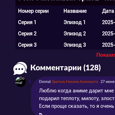
Номер серии
Название
Дата
Серия 1
Эпизод 1
2025
Серия 2
Эпизод 2
2025
Серия 3
Эпизод 3
2025
Показат
Серия 4
Эпизод 4
2025
Комментарии (128)
Серия 5
Эпизод 5
2025
Серия 6
Эпизод 6
2025
Donnal
Зритель Накама Анимаунта
27 июня
Серия 7
Эпизод 7
2025
Люблю когда аниме дарит мне 
подарил теплоту, милоту, злост
Серия 8
Эпизод 8
2025
Если проще сказать, то я очен
Серия 9
Эпизод 9
2025