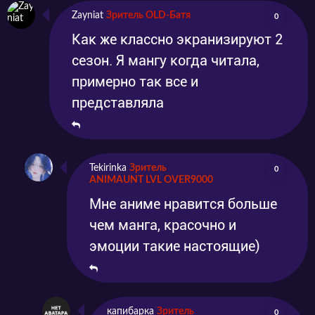
Zayniat
Зритель OLD-Батя
0
Как же классно экранизируют 2
сезон. Я мангу когда читала,
примерно так все и
представляла
Tekirinka
Зритель
0
ANIMAUNT LVL OVER9000
Мне аниме нравится больше
чем манга, красочно и
эмоции такие настоящие)
капибарка
Зритель
0