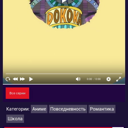
копирование откровенной одежды их
персонажей. К кому же еще можно было
пойти, с желанием приобрести еще пару
заказных костюмчиков, как не к юноше с
другим небанальным увлечением? Их
совместное времяпрепровождение явно не
окончится быстро!
Все серии
Категории:
Аниме
Повседневность
Романтика
Школа