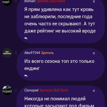
Bonsari
Зритель OLD-Батя
0
Я прям удивлена как тут кровь
не заблюрили, последние года
очень часто ее скрывают. А тут
даже рейтинг не высокий вроде
Alex97544
Зритель
0
Из всего сезона топ это только
ендинг
Clonoped
Зритель OLD-Батя
0
Никогда не понимал людей
которые засыпают под фильм,